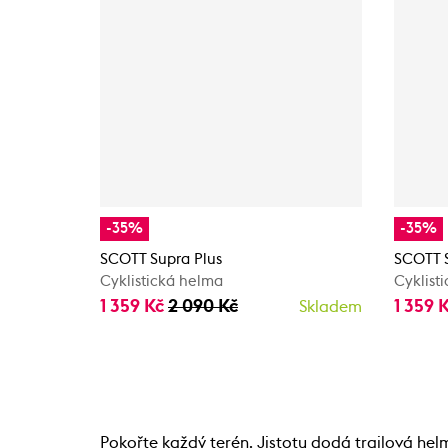
-35%
-35%
SCOTT Supra Plus
SCOTT S
Cyklistická helma
Cyklist
1 359 Kč
2 090 Kč
1 359 
Skladem
Pokořte každý terén. Jistotu dodá trailová he