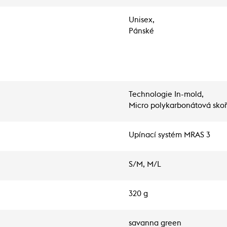
Unisex,
Pánské
Technologie In-mold,
Micro polykarbonátová sko
Upínací systém MRAS 3
S/M, M/L
320 g
savanna green