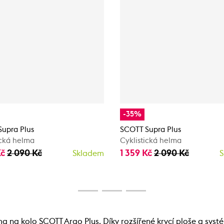
-35%
upra Plus
SCOTT Supra Plus
ická helma
Cyklistická helma
Kč
2 090 Kč
1 359 Kč
2 090 Kč
Skladem
S
lma na kolo SCOTT Argo Plus. Díky rozšířené krycí ploše a s