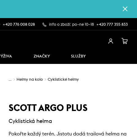
0
+420 776 008 028
info o zboží: po–ne 10–18
+420 777 355 833
VÝŽIVA
ZNAČKY
SLUŽBY
…
Helmy na kolo
Cyklistické helmy
SCOTT ARGO PLUS
Cyklistická helma
Pokořte každý terén. Jistotu dodá trailová helma na