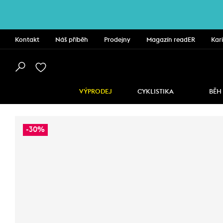
Kontakt
Náš příběh
Prodejny
Magazín readER
Kar
VÝPRODEJ
CYKLISTIKA
BĚH
-30%