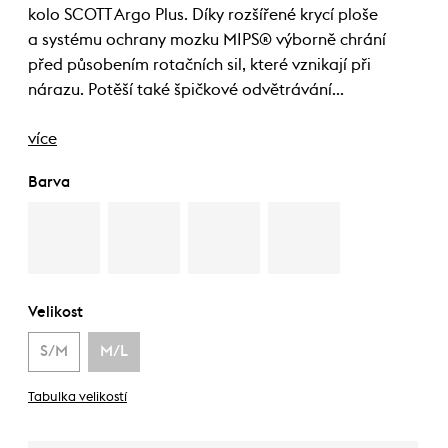
kolo SCOTT Argo Plus. Díky rozšířené krycí ploše
a systému ochrany mozku MIPS® výborně chrání
před působením rotačních sil, které vznikají při
nárazu. Potěší také špičkové odvětrávání…
více
Barva
Velikost
S/M
M/L
Tabulka velikostí