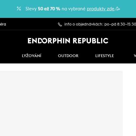
Slevy
50 až 70 %
na vybrané
produkty zde
.🥳
iéra
info o objednávkách: po–pá 8:30–15:3
LYŽOVÁNÍ
OUTDOOR
LIFESTYLE