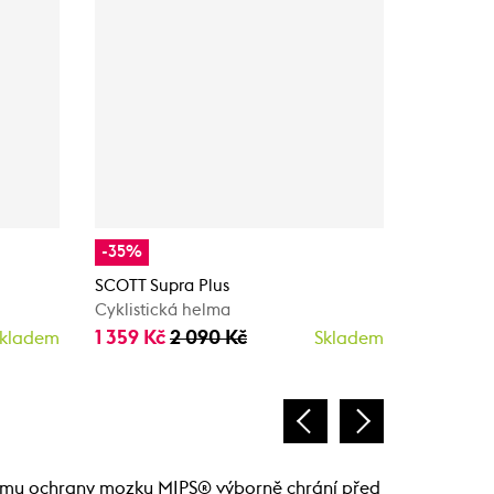
-35%
-35%
SCOTT Supra Plus
SCOTT Su
Cyklistická helma
Cyklistic
1 359 Kč
2 090 Kč
1 359 Kč
kladem
Skladem
ystému ochrany mozku MIPS® výborně chrání před