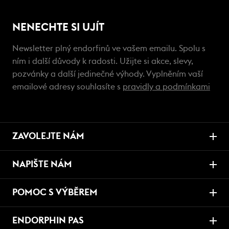
NENECHTE SI UJÍT
Newsletter plný endorfinů ve vašem emailu. Spolu s
ním i další důvody k radosti. Užijte si akce, slevy,
pozvánky a další jedinečné výhody. Vyplněním vaší
emailové adresy souhlasíte s
pravidly a podmínkami
ZAVOLEJTE NÁM
NAPIŠTE NÁM
POMOC S VÝBĚREM
ENDORPHIN PAS