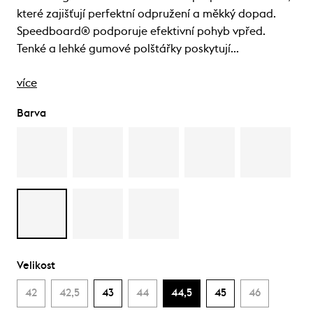
které zajišťují perfektní odpružení a měkký dopad.
Speedboard® podporuje efektivní pohyb vpřed.
Tenké a lehké gumové polštářky poskytují…
více
Barva
Velikost
42
42,5
43
44
44,5
45
46