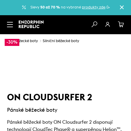
Slevy
50 až 70 %
na vybrané
produkty zde
.🥳
…
Běžecké boty
Silniční běžecké boty
-30%
ON CLOUDSURFER 2
Pánské běžecké boty
Pánské běžecké boty ON Cloudsurfer 2 disponují
technologií CloudTec Phase® a superpěnou Helion™,