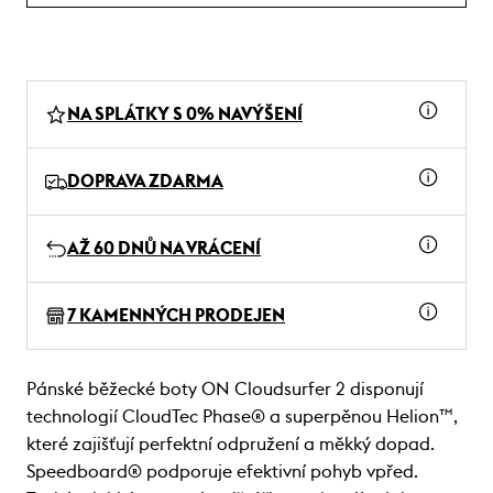
NA SPLÁTKY S 0% NAVÝŠENÍ
DOPRAVA ZDARMA
AŽ 60 DNŮ NA VRÁCENÍ
7 KAMENNÝCH PRODEJEN
Pánské běžecké boty ON Cloudsurfer 2 disponují
technologií CloudTec Phase® a superpěnou Helion™,
které zajišťují perfektní odpružení a měkký dopad.
Speedboard® podporuje efektivní pohyb vpřed.