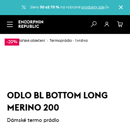
Slevy
50 až 70 %
na vybrané
produkty zde
.🥳
…
Lyžařské oblečení
Termoprádlo - 1.vrstva
-20%
ODLO BL BOTTOM LONG
MERINO 200
Dámské termo prádlo