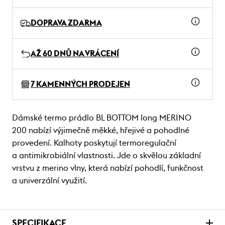
DOPRAVA ZDARMA
AŽ 60 DNŮ NA VRÁCENÍ
7 KAMENNÝCH PRODEJEN
Dámské termo prádlo BL BOTTOM long MERINO
200 nabízí výjimečně měkké, hřejivé a pohodlné
provedení. Kalhoty poskytují termoregulační
a antimikrobiální vlastnosti. Jde o skvělou základní
vrstvu z merino vlny, která nabízí pohodlí, funkčnost
a univerzální využití.
SPECIFIKACE