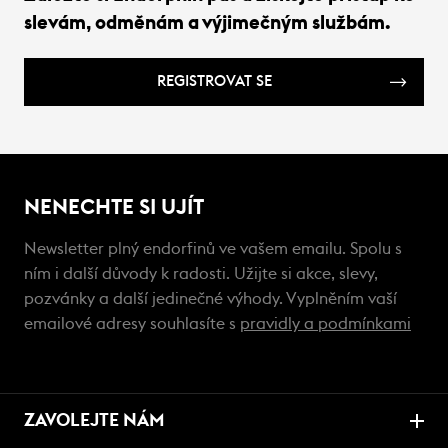
slevám, odměnám a výjimečným službám.
REGISTROVAT SE
NENECHTE SI UJÍT
Newsletter plný endorfinů ve vašem emailu. Spolu s
ním i další důvody k radosti. Užijte si akce, slevy,
pozvánky a další jedinečné výhody. Vyplněním vaší
emailové adresy souhlasíte s
pravidly a podmínkami
ZAVOLEJTE NÁM