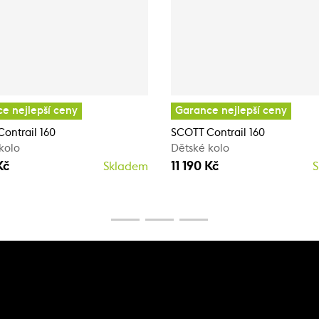
e nejlepší ceny
Garance nejlepší ceny
ontrail 160
SCOTT Contrail 160
kolo
Dětské kolo
Kč
11 190 Kč
Skladem
S