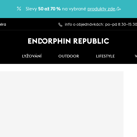
Slevy
50 až 70 %
na vybrané
produkty zde
.🥳
iéra
info o objednávkách: po–pá 8:30–15:3
LYŽOVÁNÍ
OUTDOOR
LIFESTYLE