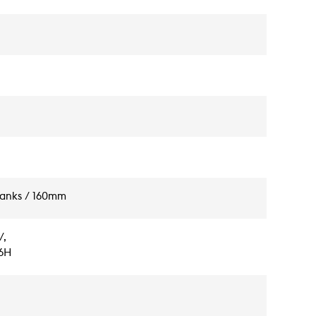
ranks / 160mm
/,
36H