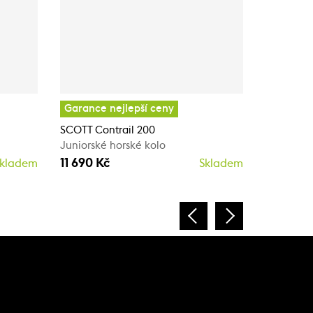
Garance nejlepší ceny
Garance 
SCOTT Contrail 200
SCOTT Con
Juniorské horské kolo
Juniorské
11 690 Kč
11 690 K
kladem
Skladem