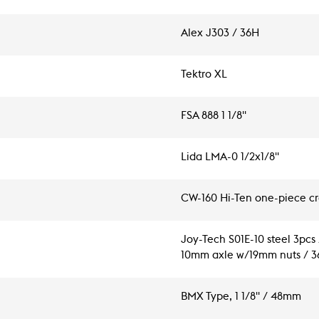
Alex J303 / 36H
Tektro XL
FSA 888 1 1/8"
Lida LMA-0 1/2x1/8"
CW-160 Hi-Ten one-piece c
Joy-Tech S01E-10 steel 3pcs 
10mm axle w/19mm nuts / 
BMX Type, 1 1/8" / 48mm