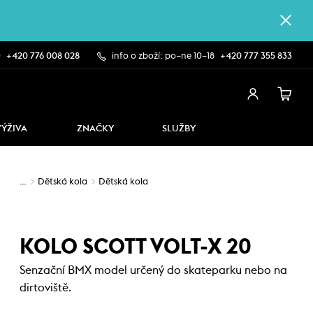
0
+420 776 008 028
info o zboží: po–ne 10–18
+420 777 355 833
VÝŽIVA
ZNAČKY
SLUŽBY
…
Dětská kola
Dětská kola
KOLO SCOTT VOLT-X 20
Senzační BMX model určený do skateparku nebo na
dirtoviště.