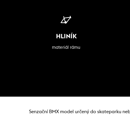
HLINÍK
materiál rámu
Senzační BMX model určený do skateparku nebo