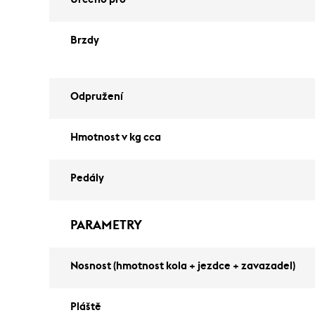
Brzdy
Odpružení
Hmotnost v kg cca
Pedály
PARAMETRY
Nosnost (hmotnost kola + jezdce + zavazadel)
Pláště