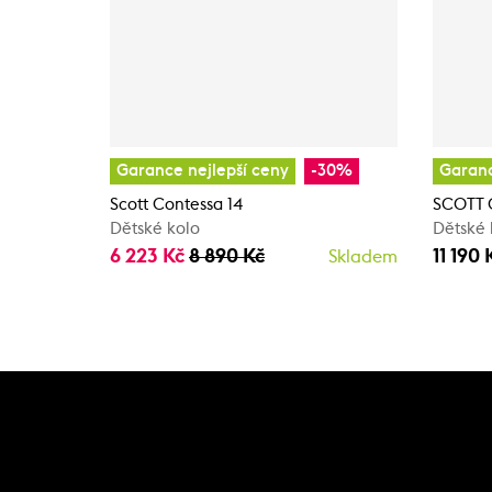
Garance nejlepší ceny
-30%
Garanc
Scott Contessa 14
SCOTT C
Dětské kolo
Dětské 
6 223 Kč
8 890 Kč
11 190 
Skladem