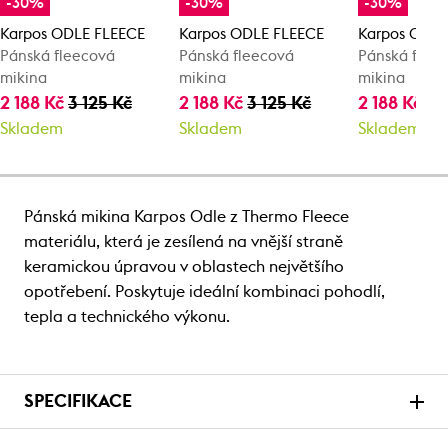
-30%
-30%
-30%
Karpos ODLE FLEECE
Karpos ODLE FLEECE
Karpos ODLE
Pánská fleecová
Pánská fleecová
Pánská flee
mikina
mikina
mikina
2 188 Kč
3 125 Kč
2 188 Kč
3 125 Kč
2 188 Kč
3 
Skladem
Skladem
Skladem
Pánská mikina Karpos Odle z Thermo Fleece
materiálu, která je zesílená na vnější straně
keramickou úpravou v oblastech největšího
opotřebení. Poskytuje ideální kombinaci pohodlí,
tepla a technického výkonu.
SPECIFIKACE