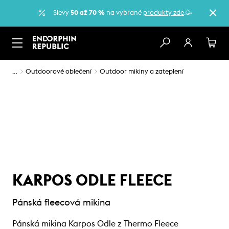
Slevy
50 až 70 %
na vybrané
produkty zde
.🥳
…
Outdoorové oblečení
Outdoor mikiny a zateplení
KARPOS ODLE FLEECE
Pánská fleecová mikina
Pánská mikina Karpos Odle z Thermo Fleece