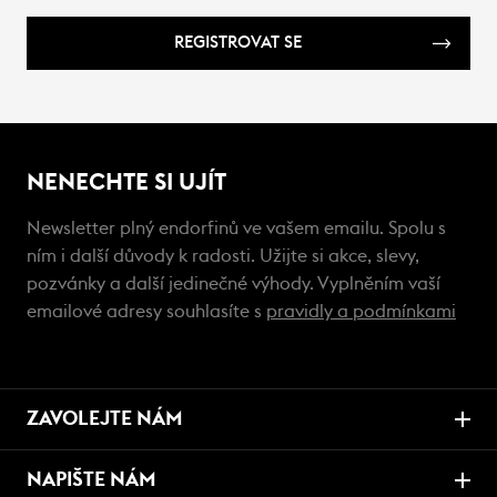
REGISTROVAT SE
NENECHTE SI UJÍT
Newsletter plný endorfinů ve vašem emailu. Spolu s
ním i další důvody k radosti. Užijte si akce, slevy,
pozvánky a další jedinečné výhody. Vyplněním vaší
emailové adresy souhlasíte s
pravidly a podmínkami
ZAVOLEJTE NÁM
NAPIŠTE NÁM