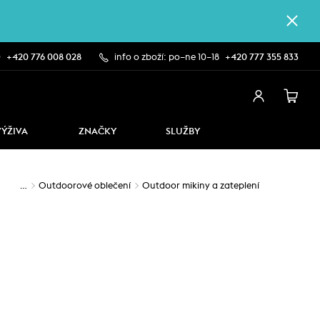
0
+420 776 008 028
info o zboží: po–ne 10–18
+420 777 355 833
VÝŽIVA
ZNAČKY
SLUŽBY
…
Outdoorové oblečení
Outdoor mikiny a zateplení