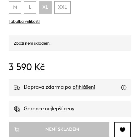
M
L
XL
XXL
Tabulka velikostí
Zboží není skladem.
3 590 Kč
Doprava zdarma po
přihlášení
Garance nejlepší ceny
NENÍ SKLADEM