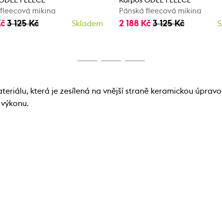
 ODLE FLEECE
Karpos ODLE FLEECE
fleecová mikina
Pánská fleecová mikina
Kč
3 125 Kč
2 188 Kč
3 125 Kč
Skladem
S
riálu, která je zesílená na vnější straně keramickou úpravo
 výkonu.