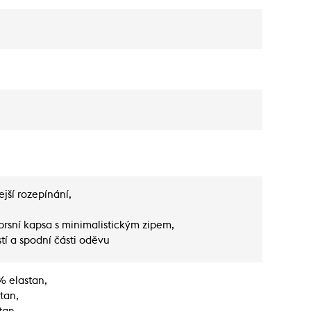
ejší rozepínání,
rsní kapsa s minimalistickým zipem,
tí a spodní části oděvu
% elastan,
stan,