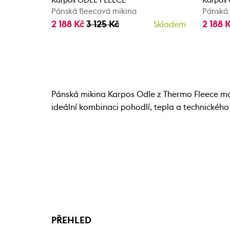
Karpos ODLE FLEECE
Karpos
Pánská fleecová mikina
Pánská 
2 188 Kč
3 125 Kč
2 188 
Skladem
Pánská mikina Karpos Odle z Thermo Fleece mate
ideální kombinaci pohodlí, tepla a technického
PŘEHLED