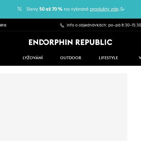
Slevy
50 až 70 %
na vybrané
produkty zde
.🥳
iéra
info o objednávkách: po–pá 8:30–15:3
LYŽOVÁNÍ
OUTDOOR
LIFESTYLE