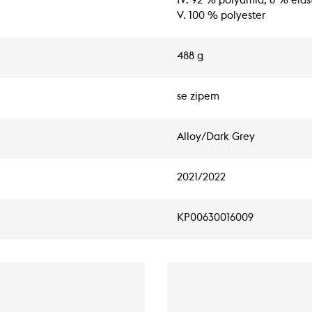
IV. 92 % polyamid, 8 % elas
V. 100 % polyester
488 g
se zipem
Alloy/Dark Grey
2021/2022
KP00630016009