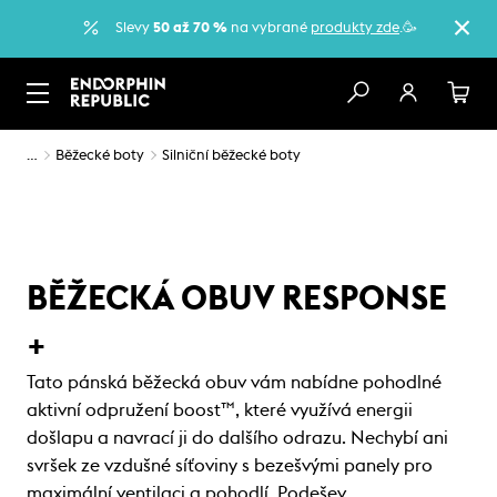
Slevy
50 až 70 %
na vybrané
produkty zde
.🥳
…
Běžecké boty
Silniční běžecké boty
BĚŽECKÁ OBUV RESPONSE
+
Tato pánská běžecká obuv vám nabídne pohodlné
aktivní odpružení boost™, které využívá energii
došlapu a navrací ji do dalšího odrazu. Nechybí ani
svršek ze vzdušné síťoviny s bezešvými panely pro
maximální ventilaci a pohodlí. Podešev…