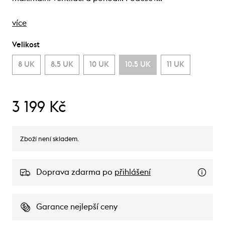
více
Velikost
8 UK
8.5 UK
10 UK
10.5 UK
11 UK
3 199 Kč
Zboží není skladem.
Doprava zdarma po
přihlášení
Garance nejlepší ceny