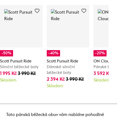
-50%
-40%
-20%
Scott Pursuit Ride
Scott Pursuit Ride
ON Cloudsur
Silniční běžecké boty
Dámské silniční
Pánské běže
běžecké boty
1 995 Kč
3 990 Kč
3 592 Kč
4
2 394 Kč
3 990 Kč
Skladem
Skladem
Skladem
Tato pánská běžecká obuv vám nabídne pohodlné