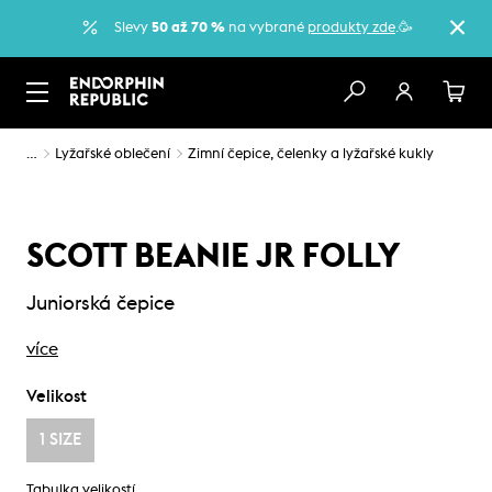
Slevy
50 až 70 %
na vybrané
produkty zde
.🥳
…
Lyžařské oblečení
Zimní čepice, čelenky a lyžařské kukly
SCOTT BEANIE JR FOLLY
Juniorská čepice
více
Velikost
1 SIZE
Tabulka velikostí