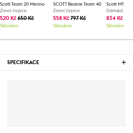
Scott Team 20 Merino
SCOTT Beanie Team 40
Scott MTN 2
Zimní čepice
Zimní čepice
Dámská zimn
520 Kč
650 Kč
558 Kč
797 Kč
834 Kč
1 3
Skladem
Skladem
Skladem
SPECIFIKACE