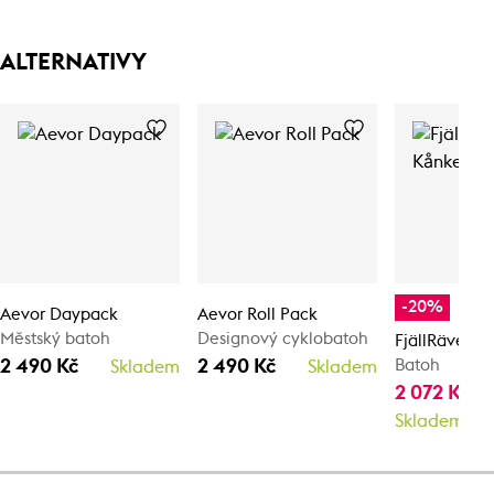
ALTERNATIVY
-20%
Aevor Daypack
Aevor Roll Pack
Městský batoh
Designový cyklobatoh
FjällRäven 
2 490 Kč
2 490 Kč
Batoh
Skladem
Skladem
2 072 Kč
2 
Skladem