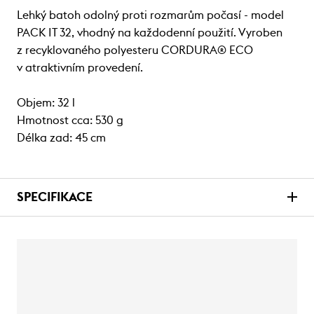
Lehký batoh odolný proti rozmarům počasí - model
PACK IT 32, vhodný na každodenní použití. Vyroben
z recyklovaného polyesteru CORDURA® ECO
v atraktivním provedení.
Objem: 32 l
Hmotnost cca: 530 g
Délka zad: 45 cm
SPECIFIKACE