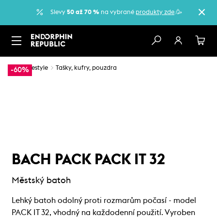
Slevy
50 až 70 %
na vybrané
produkty zde
.🥳
…
Lifestyle
Tašky, kufry, pouzdra
-60%
BACH PACK PACK IT 32
Městský batoh
Lehký batoh odolný proti rozmarům počasí - model
PACK IT 32, vhodný na každodenní použití. Vyroben