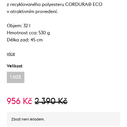
z recyklovaného polyesteru CORDURA® ECO
v atraktivním provedení.
Objem: 32 l
Hmotnost cca: 530 g
Délka zad: 45 cm
více
Velikost
1 SIZE
956 Kč
2 390 Kč
Zboží není skladem.