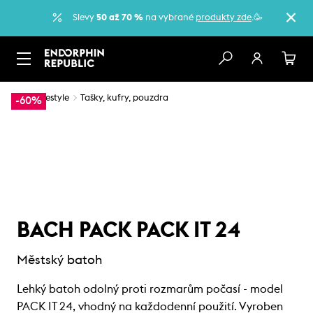
Slevy
50 až 70 %
na vybrané
produkty zde
.🥳
…
Lifestyle
Tašky, kufry, pouzdra
-60%
BACH PACK PACK IT 24
Městský batoh
Lehký batoh odolný proti rozmarům počasí - model
PACK IT 24, vhodný na každodenní použití. Vyroben