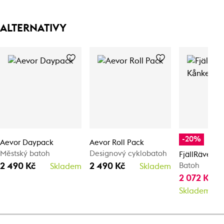
ALTERNATIVY
-20%
Aevor Daypack
Aevor Roll Pack
Městský batoh
Designový cyklobatoh
FjällRäven 
2 490 Kč
2 490 Kč
Batoh
Skladem
Skladem
2 072 Kč
2 
Skladem