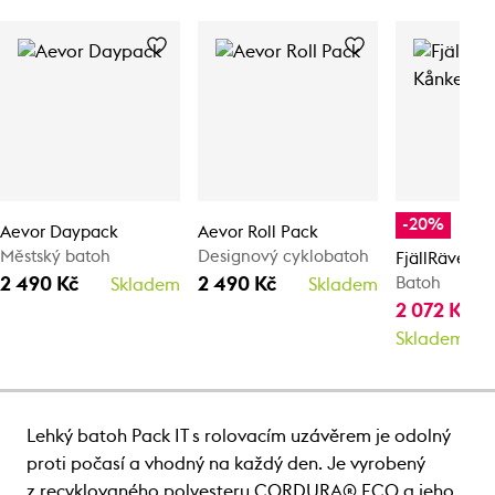
-20%
Aevor Daypack
Aevor Roll Pack
Městský batoh
Designový cyklobatoh
FjällRäven 
2 490 Kč
2 490 Kč
Batoh
Skladem
Skladem
2 072 Kč
2 
Skladem
Lehký batoh Pack IT s rolovacím uzávěrem je odolný
proti počasí a vhodný na každý den. Je vyrobený
z recyklovaného polyesteru CORDURA® ECO a jeho