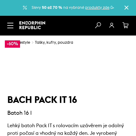
Slevy
50 až 70 %
na vybrané
produkty zde
.🥳
…
Lifestyle
Tašky, kufry, pouzdra
-60%
BACH PACK IT 16
Batoh 16 l
Lehký batoh Pack IT s rolovacím uzávěrem je odolný
proti počasí a vhodný na každý den. Je vyrobený