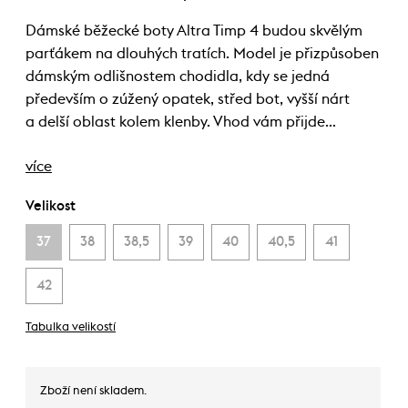
Dámské běžecké boty Altra Timp 4 budou skvělým
parťákem na dlouhých tratích. Model je přizpůsoben
dámským odlišnostem chodidla, kdy se jedná
především o zúžený opatek, střed bot, vyšší nárt
a delší oblast kolem klenby. Vhod vám přijde…
více
Velikost
37
38
38,5
39
40
40,5
41
42
Tabulka velikostí
Zboží není skladem.