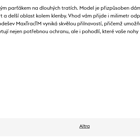
ým parťákem na dlouhých tratích. Model je přizpůsoben dám
t a delší oblast kolem klenby. Vhod vám přijde i milimetr odp
odešev MaxTracTM vyniká skvělou přilnavostí, přičemž umožňu
ují nejen potřebnou ochranu, ale i pohodlí, které vaše nohy
Altra