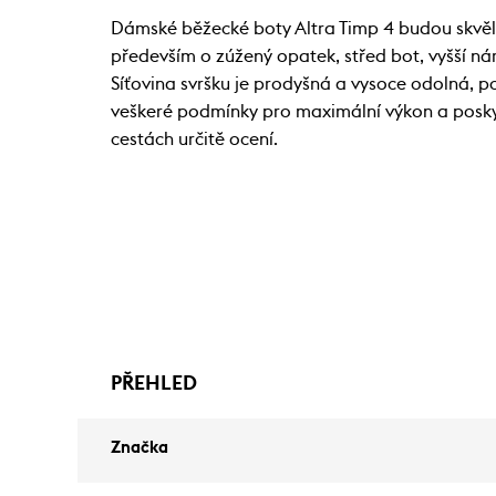
Dámské běžecké boty Altra Timp 4 budou skvěl
především o zúžený opatek, střed bot, vyšší nár
Síťovina svršku je prodyšná a vysoce odolná, p
veškeré podmínky pro maximální výkon a poskyt
cestách určitě ocení.
PŘEHLED
Značka