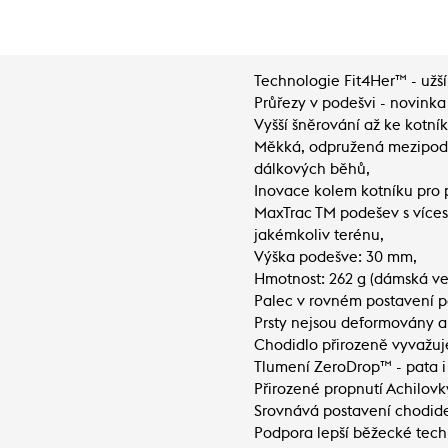
Technologie Fit4Her™ - užší 
Průřezy v podešvi - novinka
Vyšší šněrování až ke kotní
Měkká, odpružená mezipod
dálkových běhů,
Inovace kolem kotníku pro poh
MaxTrac TM podešev s více
jakémkoliv terénu,
Výška podešve: 30 mm,
Hmotnost: 262 g (dámská vel.
Palec v rovném postavení po
Prsty nejsou deformovány a 
Chodidlo přirozeně vyvažu
Tlumení ZeroDrop™ - pata i 
Přirozené propnutí Achilovk
Srovnává postavení chodidel
Podpora lepší běžecké tech