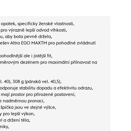
opatek, specificky ženské vlastnosti,
 pro výrazně lepší odvod vlhkosti,
ku, aby bota pevně držela,
ešev Altra EGO MAXTM pro pohodlné zvládnutí
odlnější ale i jistější fit,
směrovým dezénem pro maximální přilnavost na
 40), 308 g (pánská vel. 40,5),
dporuje stabilitu dopadu a efektivitu odrazu,
mají prostor pro přirozené postavení,
je nadměrnou pronaci,
špička jsou ve stejné výšce,
y pro lepší výkon,
 a držení těla,
niky,