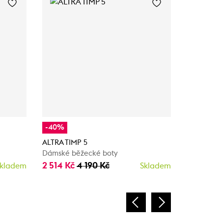
-40%
-40%
ALTRA TIMP 5
Altra MO
Dámské běžecké boty
Dámské b
2 514 Kč
4 190 Kč
3 594 K
kladem
Skladem