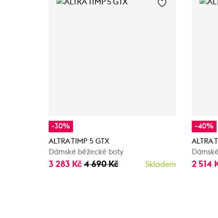
-30%
-40%
ALTRA TIMP 5 GTX
ALTRA T
Dámské běžecké boty
Dámské
3 283 Kč
4 690 Kč
2 514 
Skladem