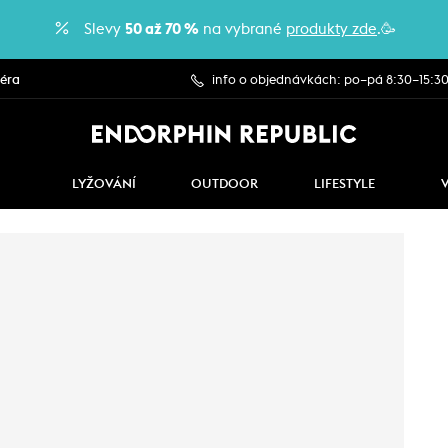
Slevy
50 až 70 %
na vybrané
produkty zde
.🥳
iéra
info o objednávkách: po–pá 8:30–15:3
LYŽOVÁNÍ
OUTDOOR
LIFESTYLE