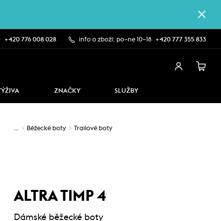
0
+420 776 008 028
info o zboží: po–ne 10–18
+420 777 355 833
VÝŽIVA
ZNAČKY
SLUŽBY
…
Běžecké boty
Trailové boty
ALTRA TIMP 4
Dámské běžecké boty