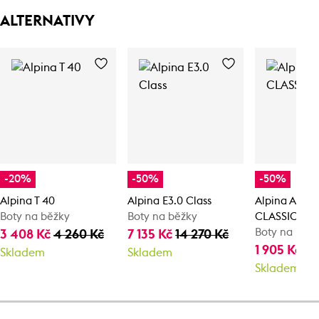
ALTERNATIVY
-20%
-50%
-50%
Alpina T 40
Alpina E3.0 Class
Alpina ACTI
Boty na běžky
Boty na běžky
CLASSIC
Boty na běž
3 408 Kč
4 260 Kč
7 135 Kč
14 270 Kč
1 905 Kč
3 
Skladem
Skladem
Skladem