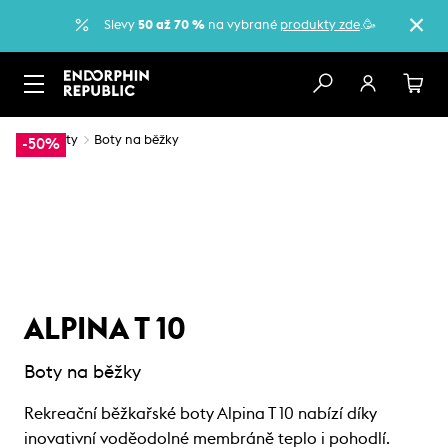
Slevy
50 až 70 %
na vybrané
produkty zde
.🥳
…
Boty
Boty na běžky
-50%
ALPINA T 10
Boty na běžky
Rekreační běžkařské boty Alpina T 10 nabízí díky
inovativní voděodolné membráně teplo i pohodlí.