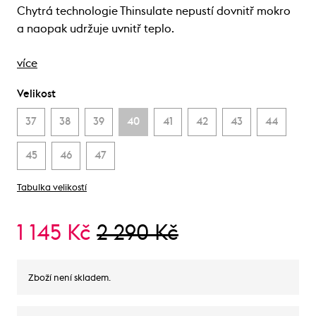
Chytrá technologie Thinsulate nepustí dovnitř mokro
a naopak udržuje uvnitř teplo.
více
Velikost
37
38
39
40
41
42
43
44
45
46
47
Tabulka velikostí
1 145 Kč
2 290 Kč
Zboží není skladem.