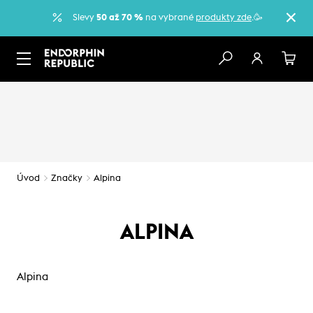
Slevy
50 až 70 %
na vybrané
produkty zde
.🥳
Úvod
Značky
Alpina
ALPINA
Alpina