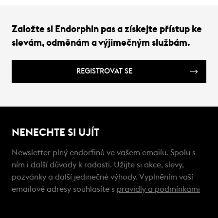
Založte si Endorphin pas a získejte přístup ke
slevám, odměnám a výjimečným službám.
REGISTROVAT SE
NENECHTE SI UJÍT
Newsletter plný endorfinů ve vašem emailu. Spolu s
ním i další důvody k radosti. Užijte si akce, slevy,
pozvánky a další jedinečné výhody. Vyplněním vaší
emailové adresy souhlasíte s
pravidly a podmínkami