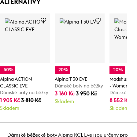
ALTERNATIVY
-50%
-20%
-20%
Alpina ACTION
Alpina T 30 EVE
Madshus Cla
CLASSIC EVE
Dámské boty na běžky
- Women
Dámské boty na běžky
Dámské boty
3 160 Kč
3 950 Kč
1 905 Kč
3 810 Kč
8 552 Kč
10
Skladem
Skladem
Skladem
Dámské běžecké boty Alpina RCL Eve jsou určeny pro