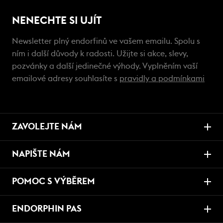
NENECHTE SI UJÍT
Newsletter plný endorfinů ve vašem emailu. Spolu s
ním i další důvody k radosti. Užijte si akce, slevy,
pozvánky a další jedinečné výhody. Vyplněním vaší
emailové adresy souhlasíte s
pravidly a podmínkami
ZAVOLEJTE NÁM
NAPIŠTE NÁM
POMOC S VÝBĚREM
ENDORPHIN PAS