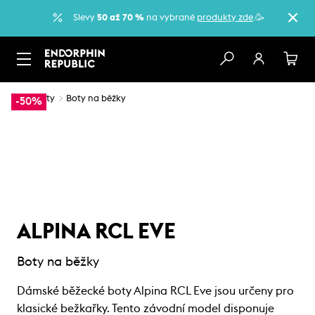
Slevy
50 až 70 %
na vybrané
produkty zde
.🥳
…
Boty
Boty na běžky
-50%
ALPINA RCL EVE
Boty na běžky
Dámské běžecké boty Alpina RCL Eve jsou určeny pro
klasické bežkařky. Tento závodní model disponuje