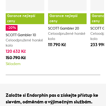
Garance nejlepší
Garance nejlepší
Garance 
ceny
ceny
ceny
-20%
SCOTT Gambler 20
SCOTT G
Celoodpružené horské
Celoodpr
SCOTT Gambler 10
kolo
kolo
Celoodpružené horské
111 790 Kč
233 990
kolo
120 632 Kč
150 790 Kč
Skladem
Založte si Endorphin pas a získejte přístup ke
slevám, odměnám a výjimečným službám.