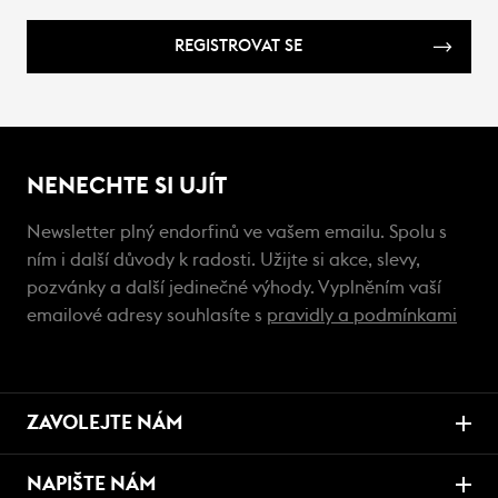
REGISTROVAT SE
NENECHTE SI UJÍT
Newsletter plný endorfinů ve vašem emailu. Spolu s
ním i další důvody k radosti. Užijte si akce, slevy,
pozvánky a další jedinečné výhody. Vyplněním vaší
emailové adresy souhlasíte s
pravidly a podmínkami
ZAVOLEJTE NÁM
NAPIŠTE NÁM