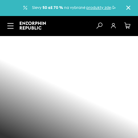
Slevy
50 až 70 %
na vybrané
produkty zde
.🥳