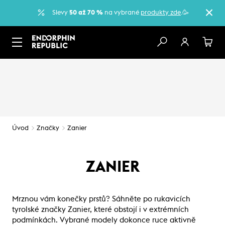
Slevy
50 až 70 %
na vybrané
produkty zde
.🥳
Úvod
Značky
Zanier
ZANIER
Mrznou vám konečky prstů? Sáhněte po rukavicích
tyrolské značky Zanier, které obstojí i v extrémních
podmínkách. Vybrané modely dokonce ruce aktivně