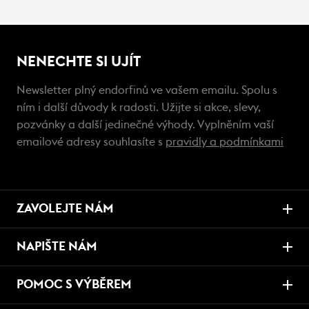
NENECHTE SI UJÍT
Newsletter plný endorfinů ve vašem emailu. Spolu s
ním i další důvody k radosti. Užijte si akce, slevy,
pozvánky a další jedinečné výhody. Vyplněním vaší
emailové adresy souhlasíte s
pravidly a podmínkami
ZAVOLEJTE NÁM
NAPIŠTE NÁM
POMOC S VÝBĚREM