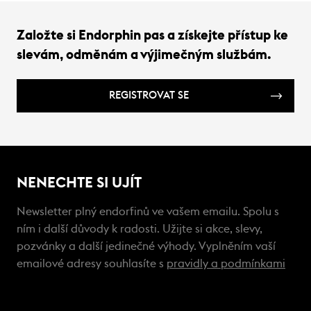
Založte si Endorphin pas a získejte přístup ke
slevám, odměnám a výjimečným službám.
REGISTROVAT SE
NENECHTE SI UJÍT
Newsletter plný endorfinů ve vašem emailu. Spolu s
ním i další důvody k radosti. Užijte si akce, slevy,
pozvánky a další jedinečné výhody. Vyplněním vaší
emailové adresy souhlasíte s
pravidly a podmínkami