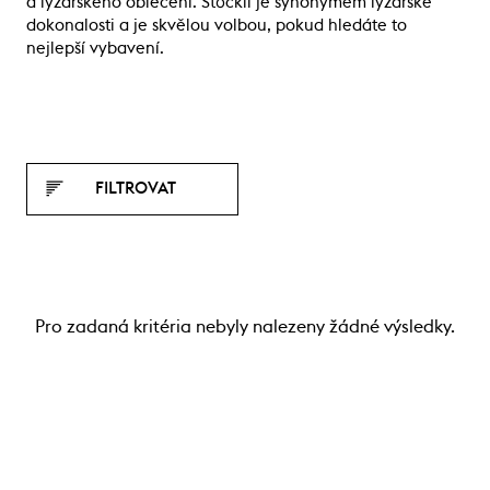
a lyžařského oblečení. Stöckli je synonymem lyžařské
dokonalosti a je skvělou volbou, pokud hledáte to
nejlepší vybavení.
FILTROVAT
Pro zadaná kritéria nebyly nalezeny žádné výsledky.