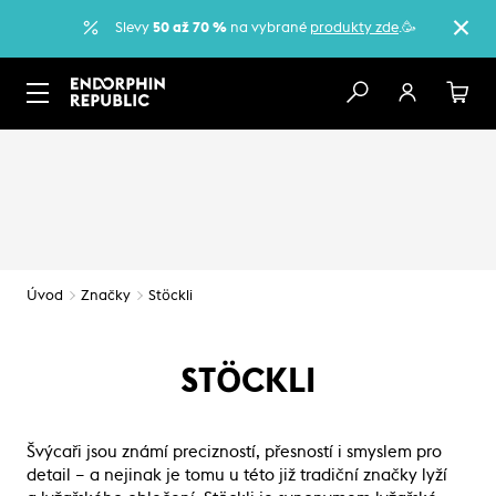
Slevy
50 až 70 %
na vybrané
produkty zde
.🥳
Úvod
Značky
Stöckli
STÖCKLI
Švýcaři jsou známí precizností, přesností i smyslem pro
detail – a nejinak je tomu u této již tradiční značky lyží