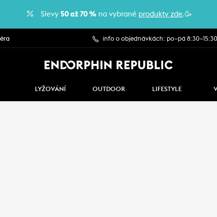
Slevy
50 až 70 %
na vybrané
produkty zde
.🥳
iéra
info o objednávkách: po–pá 8:30–15:3
LYŽOVÁNÍ
OUTDOOR
LIFESTYLE