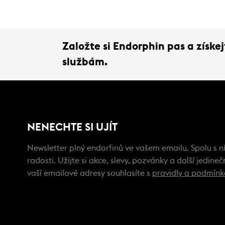
Založte si Endorphin pas a získ
službám.
NENECHTE SI UJÍT
Newsletter plný endorfinů ve vašem emailu. Spolu s ní
radosti. Užijte si akce, slevy, pozvánky a další jedin
vaší emailové adresy souhlasíte s
pravidly a podmín