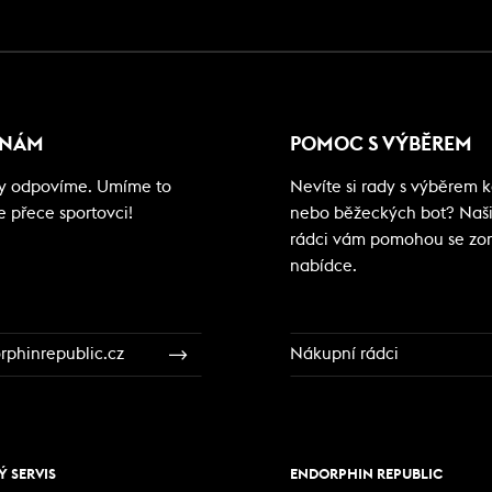
 NÁM
POMOC S VÝBĚREM
my odpovíme. Umíme to
Nevíte si rady s výběrem ko
e přece sportovci!
nebo běžeckých bot? Naš
rádci vám pomohou se zor
nabídce.
phinrepublic.cz
Nákupní rádci
 SERVIS
ENDORPHIN REPUBLIC