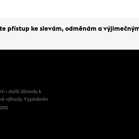
ejte přístup ke slevám, odměnám a výjimečný
m i další důvody k
ečné výhody. Vyplněním
kami