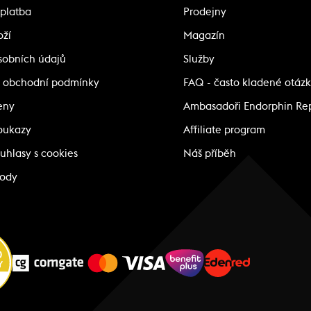
platba
Prodejny
oží
Magazín
sobních údajů
Služby
 obchodní podmínky
FAQ - často kladené otáz
eny
Ambasadoři Endorphin Re
oukazy
Affiliate program
uhlasy s cookies
Náš příběh
body