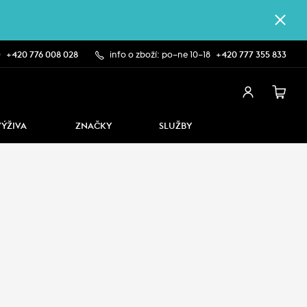
0
+420 776 008 028
info o zboží: po–ne 10–18
+420 777 355 833
VÝŽIVA
ZNAČKY
SLUŽBY