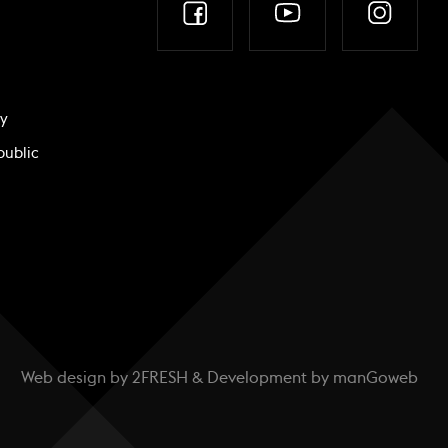
ky
public
Web design by
2FRESH
& Development by
manGoweb