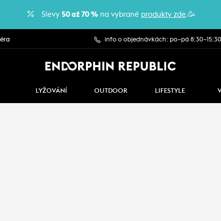
Slevy
50 až 70 %
na vybrané
produkty zde
.🥳
iéra
info o objednávkách: po–pá 8:30–15:3
LYŽOVÁNÍ
OUTDOOR
LIFESTYLE