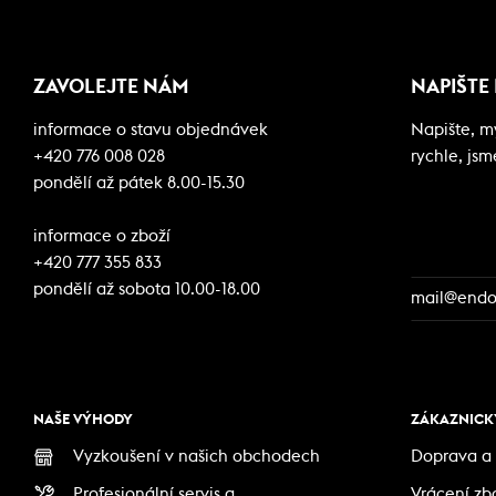
ZAVOLEJTE NÁM
NAPIŠTE
informace o stavu objednávek
Napište, 
+420 776 008 028
rychle, jsm
pondělí až pátek 8.00-15.30
informace o zboží
+420 777 355 833
pondělí až sobota 10.00-18.00
mail@endor
NAŠE VÝHODY
ZÁKAZNICKÝ
Vyzkoušení v našich obchodech
Doprava a 
Profesionální servis a
Vrácení zb