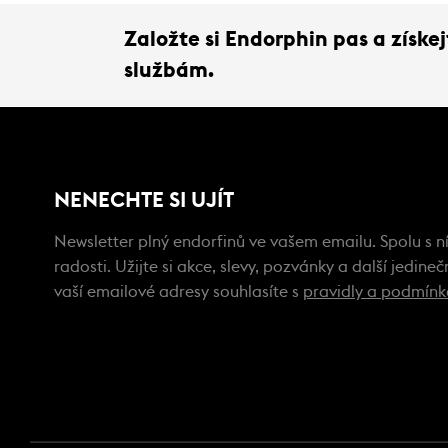
Založte si Endorphin pas a získ
službám.
NENECHTE SI UJÍT
Newsletter plný endorfinů ve vašem emailu. Spolu s ní
radosti. Užijte si akce, slevy, pozvánky a další jedin
vaší emailové adresy souhlasíte s
pravidly a podmín