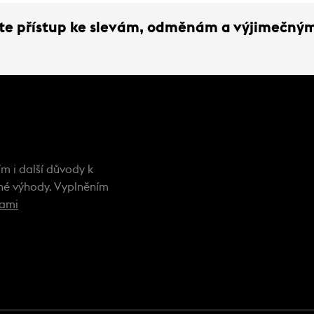
ejte přístup ke slevám, odměnám a výjimečný
m i další důvody k
ečné výhody. Vyplněním
kami