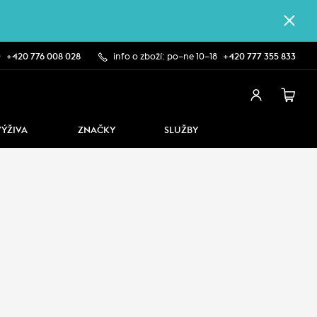
0
+420 776 008 028
info o zboží: po–ne 10–18
+420 777 355 833
VÝŽIVA
ZNAČKY
SLUŽBY