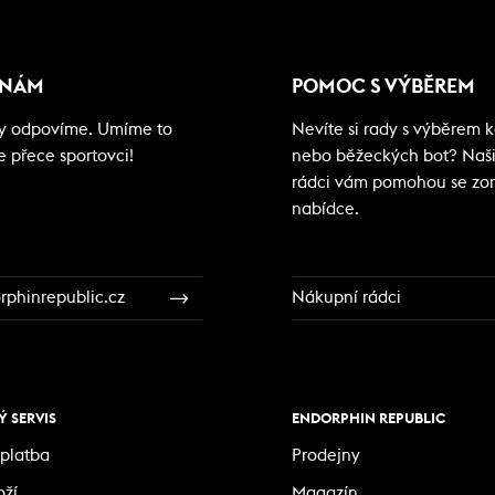
 NÁM
POMOC S VÝBĚREM
my odpovíme. Umíme to
Nevíte si rady s výběrem ko
e přece sportovci!
nebo běžeckých bot? Naš
rádci vám pomohou se zor
nabídce.
phinrepublic.cz
Nákupní rádci
 SERVIS
ENDORPHIN REPUBLIC
platba
Prodejny
oží
Magazín