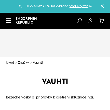
Slevy
50 až 70 %
na vybrané
produkty zde
.🥳
Úvod
Značky
Vauhti
VAUHTI
Běžecké vosky a přípravky k ošetření skluznice lyží.