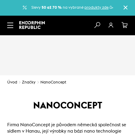
Slevy
50 až 70 %
na vybrané
produkty zde
.🥳
Úvod
Značky
NanoConcept
NANOCONCEPT
Firma NanoConcept je původem německá společnost se
sídlem v Hanau, její výrobky na bázi nano technologie