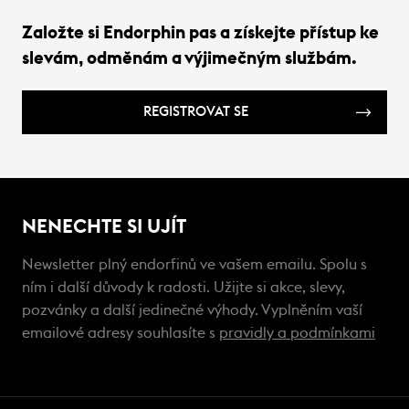
Založte si Endorphin pas a získejte přístup ke
slevám, odměnám a výjimečným službám.
REGISTROVAT SE
NENECHTE SI UJÍT
Newsletter plný endorfinů ve vašem emailu. Spolu s
ním i další důvody k radosti. Užijte si akce, slevy,
pozvánky a další jedinečné výhody. Vyplněním vaší
emailové adresy souhlasíte s
pravidly a podmínkami