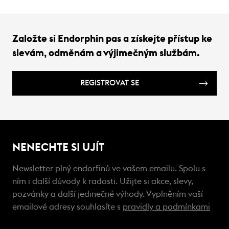
Založte si Endorphin pas a získejte přístup ke
slevám, odměnám a výjimečným službám.
REGISTROVAT SE
NENECHTE SI UJÍT
Newsletter plný endorfinů ve vašem emailu. Spolu s
ním i další důvody k radosti. Užijte si akce, slevy,
pozvánky a další jedinečné výhody. Vyplněním vaší
emailové adresy souhlasíte s
pravidly a podmínkami