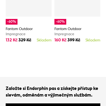
-60%
-60%
Fantom Outdoor
Fantom Outdoor
Impregnace
Impregnace
132 Kč
329 Kč
160 Kč
399 Kč
Skladem
Skladem
Založte si Endorphin pas a získejte přístup ke
slevám, odměnám a výjimečným službám.