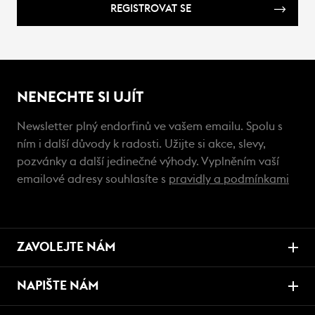
REGISTROVAT SE
NENECHTE SI UJÍT
Newsletter plný endorfinů ve vašem emailu. Spolu s
ním i další důvody k radosti. Užijte si akce, slevy,
pozvánky a další jedinečné výhody. Vyplněním vaší
emailové adresy souhlasíte s
pravidly a podmínkami
ZAVOLEJTE NÁM
NAPIŠTE NÁM