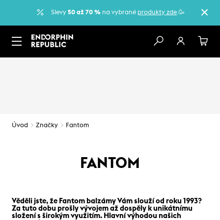
Slevy
50 až 70 %
na vybrané
produkty zde
.🥳
Úvod
Značky
Fantom
FANTOM
Věděli jste, že Fantom balzámy Vám slouží od roku 1993?
Za tuto dobu prošly vývojem až dospěly k unikátnímu
složení s širokým využitím. Hlavní výhodou našich