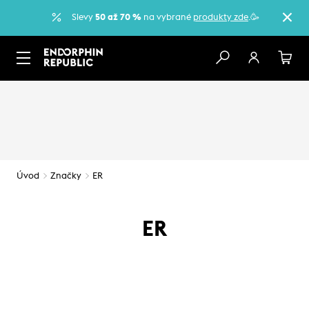
Slevy
50 až 70 %
na vybrané
produkty zde
.🥳
Úvod
Značky
ER
ER