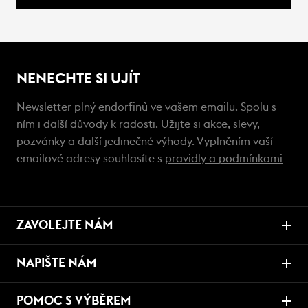
NENECHTE SI UJÍT
Newsletter plný endorfinů ve vašem emailu. Spolu s
ním i další důvody k radosti. Užijte si akce, slevy,
pozvánky a další jedinečné výhody. Vyplněním vaší
emailové adresy souhlasíte s
pravidly a podmínkami
ZAVOLEJTE NÁM
NAPIŠTE NÁM
POMOC S VÝBĚREM