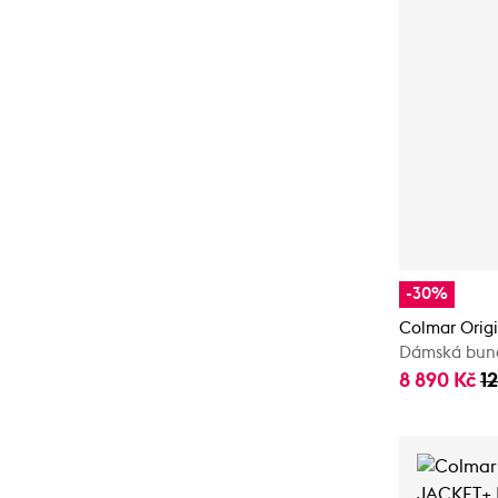
-30%
Colmar Orig
Dámská bun
8 890 Kč
1