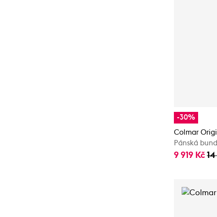
-30%
Colmar Orig
Pánská bun
9 919 Kč
14