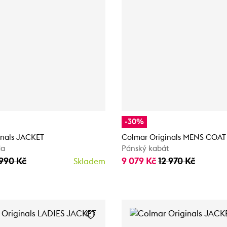
-30%
inals JACKET
Colmar Originals MENS COAT
da
Pánský kabát
 990 Kč
9 079 Kč
12 970 Kč
Skladem