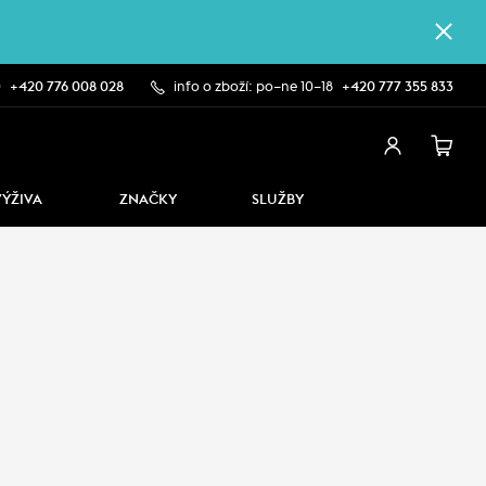
0
+420 776 008 028
info o zboží: po–ne 10–18
+420 777 355 833
VÝŽIVA
ZNAČKY
SLUŽBY