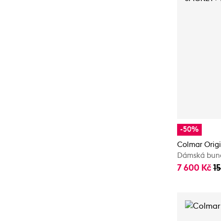
-50%
Colmar Orig
Dámská bun
7 600 Kč
1