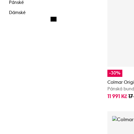
Pánské
Dámské
-30%
Colmar Orig
Pánská bun
11 991 Kč
17