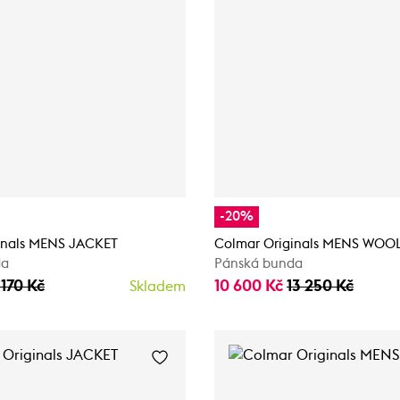
-20%
inals MENS JACKET
Colmar Originals MENS WOO
da
Pánská bunda
 170 Kč
10 600 Kč
13 250 Kč
Skladem