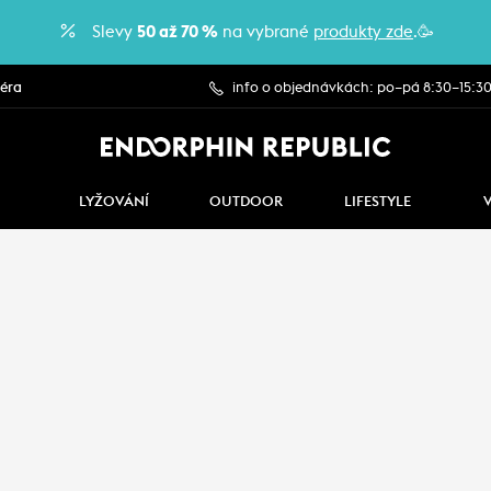
Slevy
50 až 70 %
na vybrané
produkty zde
.🥳
iéra
info o objednávkách: po–pá 8:30–15:3
LYŽOVÁNÍ
OUTDOOR
LIFESTYLE