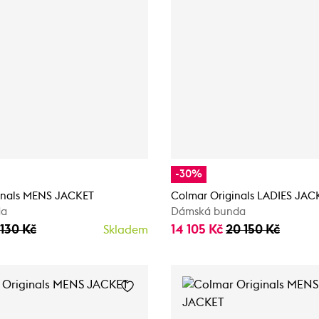
-30%
inals MENS JACKET
Colmar Originals LADIES JA
da
Dámská bunda
 130 Kč
14 105 Kč
20 150 Kč
Skladem