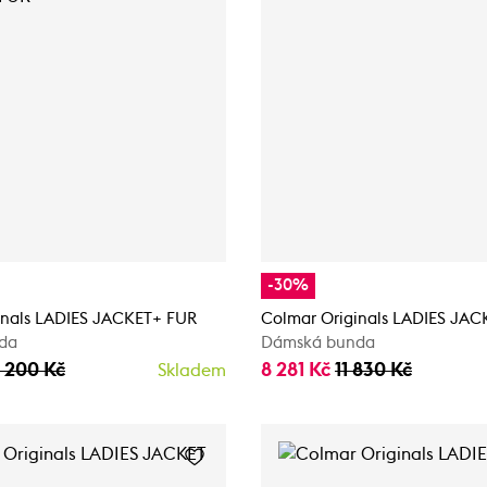
-30%
inals LADIES JACKET+ FUR
Colmar Originals LADIES JAC
da
Dámská bunda
5 200 Kč
8 281 Kč
11 830 Kč
Skladem