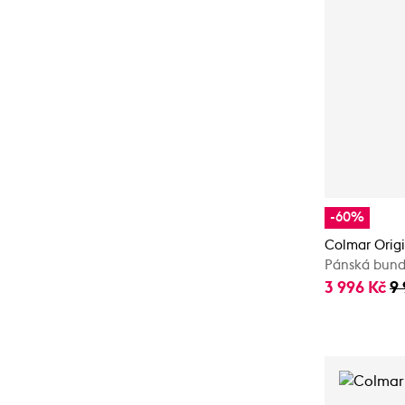
-60%
Colmar Orig
Pánská bun
3 996 Kč
9