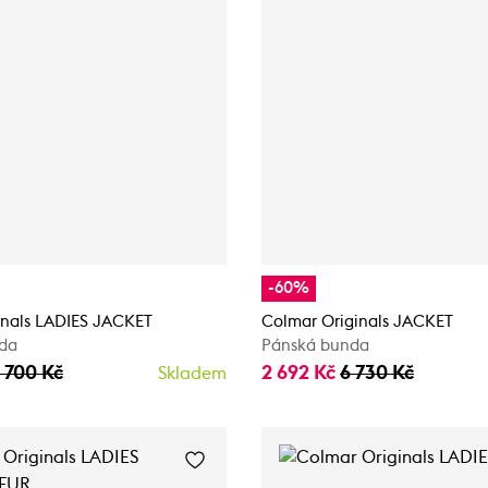
-60%
inals LADIES JACKET
Colmar Originals JACKET
da
Pánská bunda
2 700 Kč
2 692 Kč
6 730 Kč
Skladem