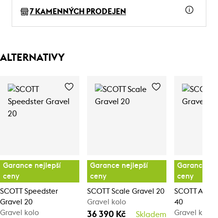
7 KAMENNÝCH PRODEJEN
ALTERNATIVY
Garance nejlepší
Garance nejlepší
Garance nej
ceny
ceny
ceny
SCOTT Speedster
SCOTT Scale Gravel 20
SCOTT Addic
Gravel 20
Gravel kolo
40
Gravel kolo
Gravel kolo
36 390 Kč
Skladem