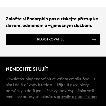
Založte si Endorphin pas a získejte přístup ke
slevám, odměnám a výjimečným službám.
REGISTROVAT SE
NENECHTE SI UJÍT
Newsletter plný endorfinů ve vašem emailu. Spolu s
ním i další důvody k radosti. Užijte si akce, slevy,
pozvánky a další jedinečné výhody. Vyplněním vaší
emailové adresy souhlasíte s
pravidly a podmínkami