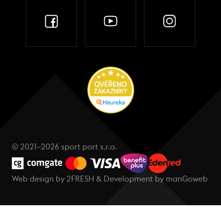
© 2021–2026 sport port s.r.o.
Web design by
2FRESH
& Development by
manGoweb