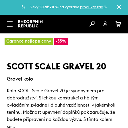
Slevy
50 až 70 %
na vybrané
produkty zde
.🥳
…
Kola
Gravel kola
Garance nejlepší ceny
-35%
SCOTT SCALE GRAVEL 20
Gravel kolo
Kolo SCOTT Scale Gravel 20 je synonymem pro
dobrodružství. S lehkou konstrukcí a hbitým
ovládáním zvládne i dlouhé vzdálenosti v jakémkoli
terénu. Možnost upevnění doplňků pak zaručuje, že
budete připraveni na každou výzvu. S tímto kolem
se…