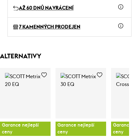
AŽ 60 DNŮ NA VRÁCENÍ
7 KAMENNÝCH PRODEJEN
ALTERNATIVY
Garance nejlepší
Garance nejlepší
Garance nej
ceny
ceny
ceny