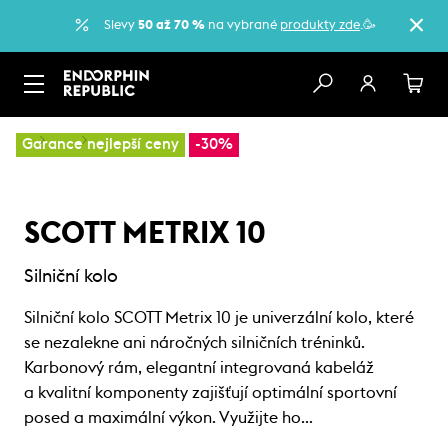
Slevy
50 až 70 %
na vybrané
produkty zde
.🥳
…
Kola
Městská kola
Garance nejlepší ceny
-30%
SCOTT METRIX 10
Silniční kolo
Silniční kolo SCOTT Metrix 10 je univerzální kolo, které
se nezalekne ani náročných silničních tréninků.
Karbonový rám, elegantní integrovaná kabeláž
a kvalitní komponenty zajišťují optimální sportovní
posed a maximální výkon. Využijte ho…