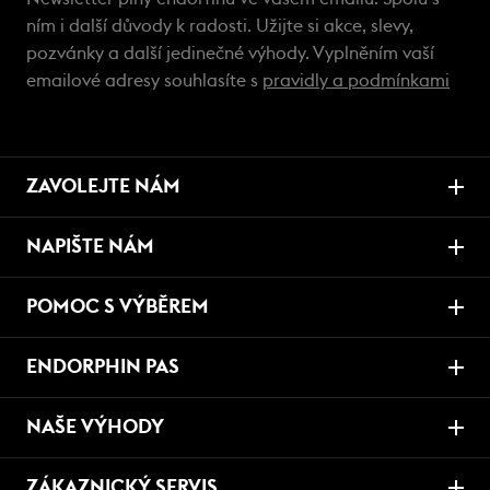
ním i další důvody k radosti. Užijte si akce, slevy,
pozvánky a další jedinečné výhody. Vyplněním vaší
emailové adresy souhlasíte s
pravidly a podmínkami
ZAVOLEJTE NÁM
NAPIŠTE NÁM
POMOC S VÝBĚREM
ENDORPHIN PAS
NAŠE VÝHODY
ZÁKAZNICKÝ SERVIS