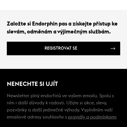
Založte si Endorphin pas a získejte přístup ke
slevám, odměnám a výjimečným službám.
REGISTROVAT SE
NENECHTE SI UJÍT
Newsletter plný endorfinů ve vašem emailu. Spolu s
ním i další důvody k radosti. Užijte si akce, slevy,
pozvánky a další jedinečné výhody. Vyplněním vaší
emailové adresy souhlasíte s
pravidly a podmínkami