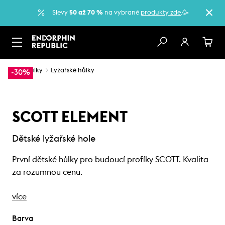
Slevy
50 až 70 %
na vybrané
produkty zde
.🥳
…
Hůlky
Lyžařské hůlky
-30%
SCOTT ELEMENT
Dětské lyžařské hole
První dětské hůlky pro budoucí profíky SCOTT. Kvalita
za rozumnou cenu.
více
Barva