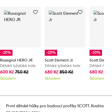
-20%
-20%
-20%
Rossignol HERO JR
Scott Element Jr
Scott Elemen
Dětské lyžařské hole
Dětské lyžařské hole
Dětské lyžař
600 Kč
750 Kč
680 Kč
850 Kč
680 Kč
850
Skladem
Skladem
Skladem
První dětské hůlky pro budoucí profíky SCOTT. Kvalita