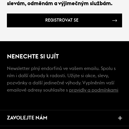
slevám, odměnám a výjimečným službám.
REGISTROVAT SE
NENECHTE SI UJÍT
Newsletter plný endorfinů ve vašem emailu. Spolu s
ním i další důvody k radosti. Užijte si akce, slevy,
pozvánky a další jedinečné výhody. Vyplněním vaší
emailové adresy souhlasíte s
pravidly a podmínkami
ZAVOLEJTE NÁM