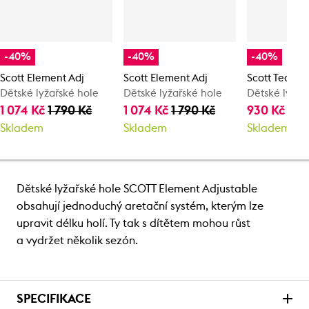
-40%
-40%
-40%
Scott Element Adj
Scott Element Adj
Scott Team i
Dětské lyžařské hole
Dětské lyžařské hole
Dětské lyžař
1 074 Kč
1 790 Kč
1 074 Kč
1 790 Kč
930 Kč
1 5
Skladem
Skladem
Skladem
Dětské lyžařské hole SCOTT Element Adjustable
obsahují jednoduchý aretační systém, kterým lze
upravit délku holí. Ty tak s dítětem mohou růst
a vydržet několik sezón.
SPECIFIKACE