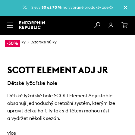
Slevy
50 až 70 %
na vybrané
produkty zde
.🥳
…
Hůlky
Lyžařské hůlky
-30%
SCOTT ELEMENT ADJ JR
Dětské lyžařské hole
Dětské lyžařské hole SCOTT Element Adjustable
obsahují jednoduchý aretační systém, kterým lze
upravit délku holí. Ty tak s dítětem mohou růst
a vydržet několik sezón.
více