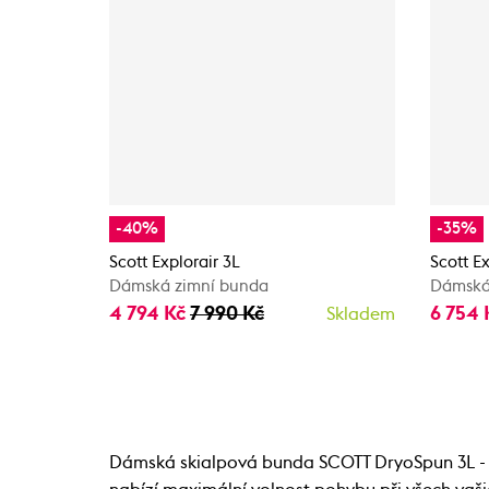
-40%
-35%
Scott Explorair 3L
Scott E
Dámská zimní bunda
Dámská
4 794 Kč
7 990 Kč
6 754
Skladem
Dámská skialpová bunda SCOTT DryoSpun 3L - Re