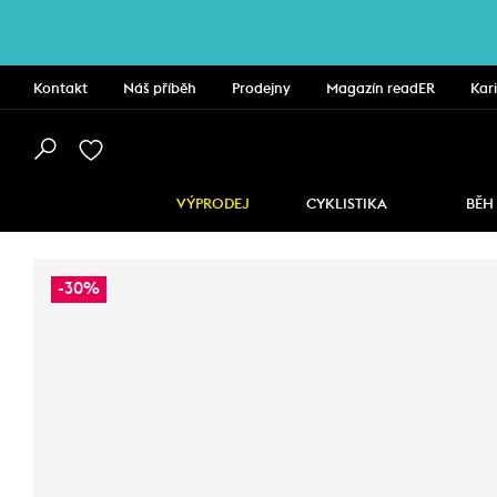
Kontakt
Náš příběh
Prodejny
Magazín readER
Kar
VÝPRODEJ
CYKLISTIKA
BĚH
-30%