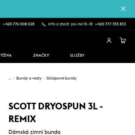
0
+420 776 008 028
info o zboží: po–ne 10–18
+420 777 355 833
VÝŽIVA
ZNAČKY
SLUŽBY
…
Bundy a vesty
Skialpové bundy
SCOTT DRYOSPUN 3L -
REMIX
Dámská zimní bunda