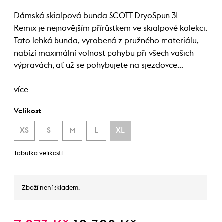
Dámská skialpová bunda SCOTT DryoSpun 3L -
Remix je nejnovějším přírůstkem ve skialpové kolekci.
Tato lehká bunda, vyrobená z pružného materiálu,
nabízí maximální volnost pohybu při všech vašich
výpravách, ať už se pohybujete na sjezdovce…
více
Velikost
XS
S
M
L
XL
Tabulka velikostí
Zboží není skladem.