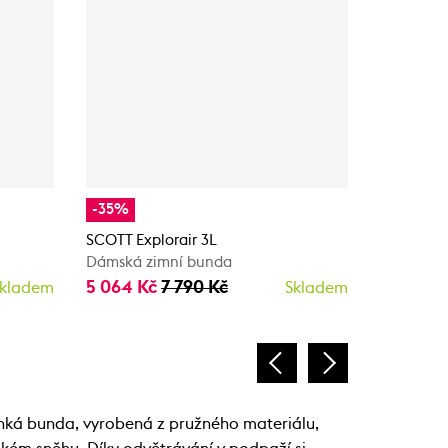
-35%
-35%
SCOTT Explorair 3L
SCOTT Exp
Dámská zimní bunda
Dámská z
5 064 Kč
7 790 Kč
5 064 K
kladem
Skladem
ehká bunda, vyrobená z pružného materiálu,