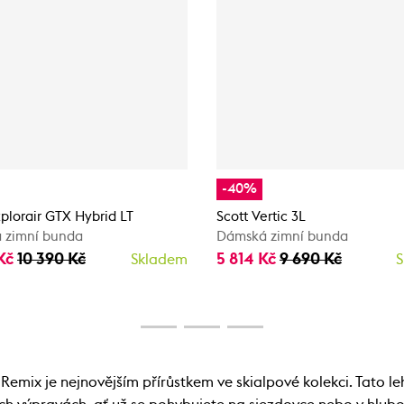
-40%
xplorair GTX Hybrid LT
Scott Vertic 3L
 zimní bunda
Dámská zimní bunda
 Kč
10 390 Kč
5 814 Kč
9 690 Kč
Skladem
S
mix je nejnovějším přírůstkem ve skialpové kolekci. Tato l