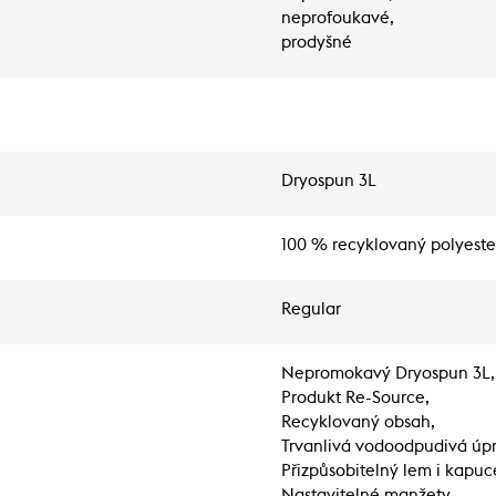
neprofoukavé,
prodyšné
Dryospun 3L
100 % recyklovaný polyeste
Regular
Nepromokavý Dryospun 3L,
Produkt Re-Source,
Recyklovaný obsah,
Trvanlivá vodoodpudivá úpr
Přizpůsobitelný lem i kapuc
Nastavitelné manžety,