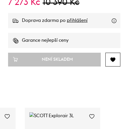
7 273 Kč
10 390 Kč
Doprava zdarma po
přihlášení
Garance nejlepší ceny
NENÍ SKLADEM