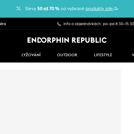
Slevy
50 až 70 %
na vybrané
produkty zde
.🥳
iéra
info o objednávkách: po–pá 8:30–15:3
LYŽOVÁNÍ
OUTDOOR
LIFESTYLE