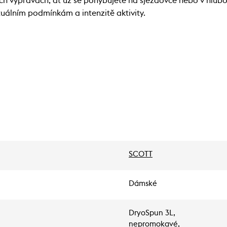
ich výpravách, ať už se pohybujete na sjezdovce nebo v hlub
uálním podmínkám a intenzitě aktivity.
SCOTT
Dámské
DryoSpun 3L,
nepromokavé,