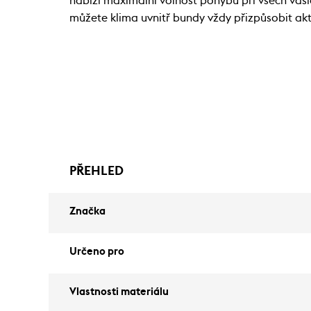
nabízí maximální volnost pohybu při všech vaš
můžete klima uvnitř bundy vždy přizpůsobit akt
PŘEHLED
Značka
Určeno pro
Vlastnosti materiálu