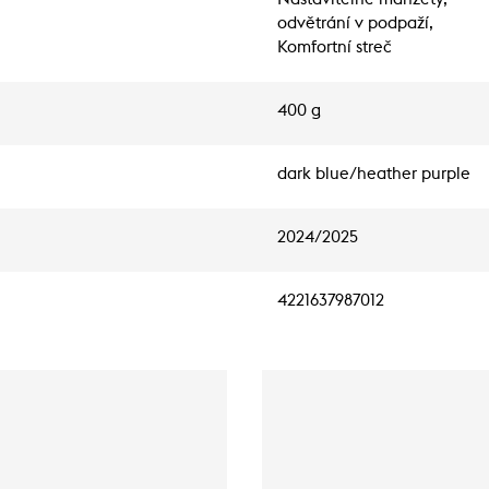
odvětrání v podpaží,
Komfortní streč
400 g
dark blue/heather purple
2024/2025
4221637987012