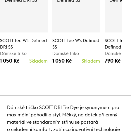
SCOTT Tee W's Defined
SCOTT Tee W's Defined
SCOTT Tank 
DRI SS
SS
Defined LT
Dámské triko
Dámské triko
Dámské tílk
1 050 Kč
1 050 Kč
790 Kč
Skladem
Skladem
Dámské tričko SCOTT DRI Tie Dye je synonymem pro
maximální pohodlí a styl. Měkký, na dotek příjemný
materiál ve standardním střihu se postará
o celodenní komfort, zatímco inovativní technologie