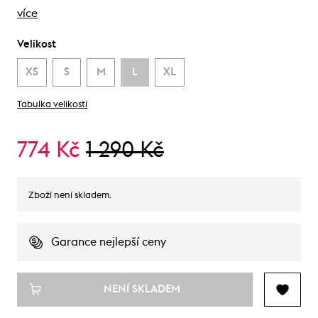
více
Velikost
XS
S
M
L
XL
Tabulka velikostí
774 Kč
1 290 Kč
Zboží není skladem.
Garance nejlepší ceny
NENÍ SKLADEM