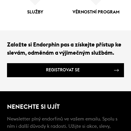
SLUŽBY
VĚRNOSTNÍ PROGRAM
Založte si Endorphin pas a získejte přístup ke
slevám, odměnám a výjimečným službám.
REGISTROVAT SE
NENECHTE SI UJÍT
Newsletter plný endorfinů ve vašem emailu. Spolu s
ním i další důvody k radosti. Užijte si akce, slevy,