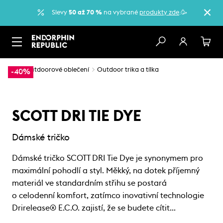
Slevy
50 až 70 %
na vybrané
produkty zde
.🥳
…
Outdoorové oblečení
Outdoor trika a tílka
-40%
SCOTT DRI TIE DYE
Dámské tričko
Dámské tričko SCOTT DRI Tie Dye je synonymem pro
maximální pohodlí a styl. Měkký, na dotek příjemný
materiál ve standardním střihu se postará
o celodenní komfort, zatímco inovativní technologie
Drirelease® E.C.O. zajistí, že se budete cítit…