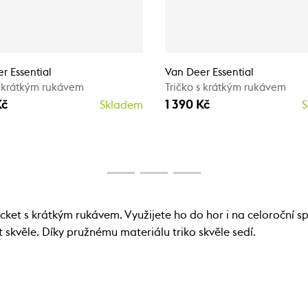
r Essential
Van Deer Essential
s krátkým rukávem
Tričko s krátkým rukávem
Kč
1 390 Kč
Skladem
S
ket s krátkým rukávem. Využijete ho do hor i na celoroční spo
t skvěle. Díky pružnému materiálu triko skvěle sedí.