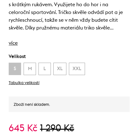
s krátkým rukávem. Využijete ho do hor i na
celoroční sportování. Tričko skvěle odvádí pot a je
rychleschnoucí, takže se v něm vždy budete cítit
skvěle. Díky pružnému materiálu triko skvěle…
více
Velikost
S
M
L
XL
XXL
Tabulka velikostí
Zboží není skladem.
645 Kč
1 290 Kč