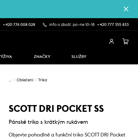
0
+420 776 008 028
info o zboží: po–ne 10–18
+420 777 355 833
VÝŽIVA
ZNAČKY
SLUŽBY
…
Oblečení
Trika
SCOTT DRI POCKET SS
Pánské triko s krátkým rukávem
Objevte pohodlné a funkční triko SCOTT DRI Pocket