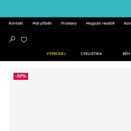
Kontakt
Náš příběh
Prodejny
Magazín readER
Kar
VÝPRODEJ
CYKLISTIKA
BĚH
-50%