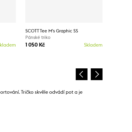
SCOTT Tee M's Graphic SS
SCOTT Tee
Pánské triko
Pánské tr
1 050 Kč
1 050 Kč
kladem
Skladem
rtování. Tričko skvěle odvádí pot a je