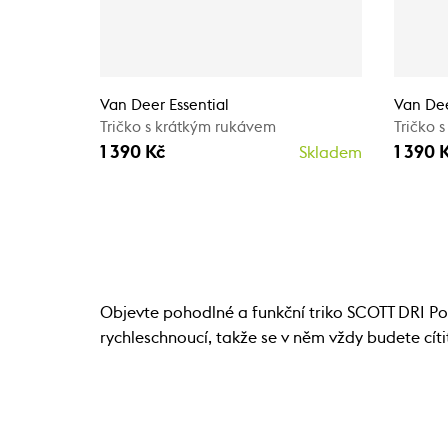
Van Deer Essential
Van Dee
Tričko s krátkým rukávem
Tričko 
1 390 Kč
1 390 
Skladem
Objevte pohodlné a funkční triko SCOTT DRI Poc
rychleschnoucí, takže se v něm vždy budete cíti