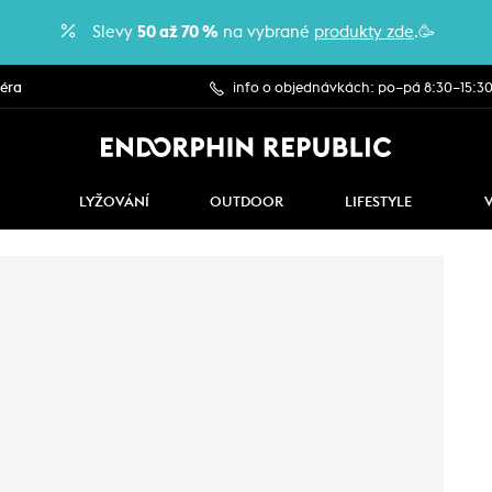
Slevy
50 až 70 %
na vybrané
produkty zde
.🥳
iéra
info o objednávkách: po–pá 8:30–15:3
LYŽOVÁNÍ
OUTDOOR
LIFESTYLE