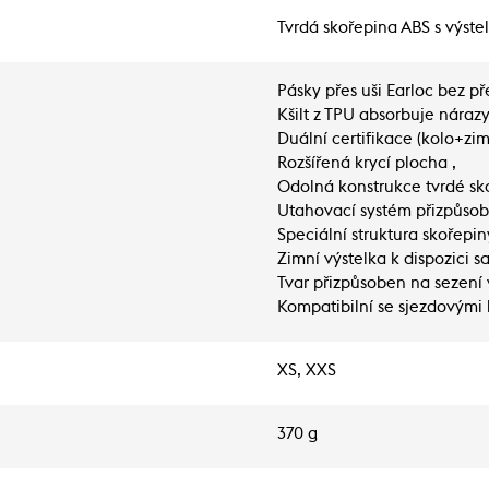
Tvrdá skořepina ABS s výste
Pásky přes uši Earloc bez p
Kšilt z TPU absorbuje nárazy
Duální certifikace (kolo+zim
Rozšířená krycí plocha ,
Odolná konstrukce tvrdé sko
Utahovací systém přizpůsob
Speciální struktura skořepin
Zimní výstelka k dispozici s
Tvar přizpůsoben na sezení 
Kompatibilní se sjezdovými 
XS, XXS
370 g