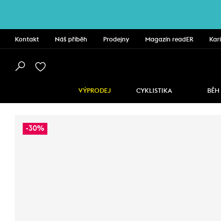
Kontakt
Náš příběh
Prodejny
Magazín readER
Kar
VÝPRODEJ
CYKLISTIKA
BĚH
-30%