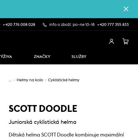
0
+420 776 008 028
info o zboží: po–ne 10–18
+420 777 355 833
VÝŽIVA
ZNAČKY
SLUŽBY
…
Helmy na kolo
Cyklistické helmy
SCOTT DOODLE
Juniorská cyklistická helma
Dětská helma SCOTT Doodle kombinuje maximální