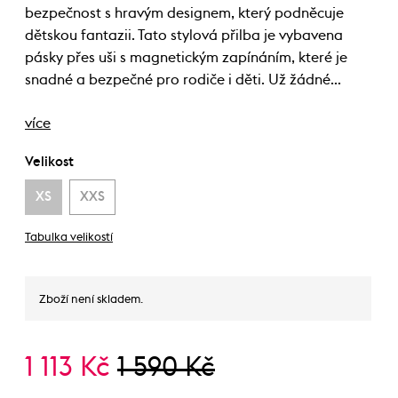
bezpečnost s hravým designem, který podněcuje
dětskou fantazii. Tato stylová přilba je vybavena
pásky přes uši s magnetickým zapínáním, které je
snadné a bezpečné pro rodiče i děti. Už žádné…
více
Velikost
XS
XXS
Tabulka velikostí
Zboží není skladem.
1 113 Kč
1 590 Kč