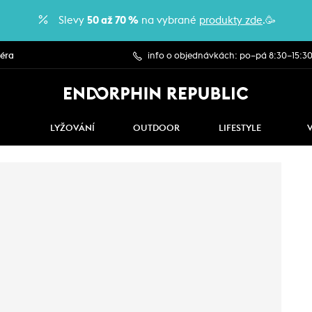
Slevy
50 až 70 %
na vybrané
produkty zde
.🥳
iéra
info o objednávkách: po–pá 8:30–15:3
LYŽOVÁNÍ
OUTDOOR
LIFESTYLE