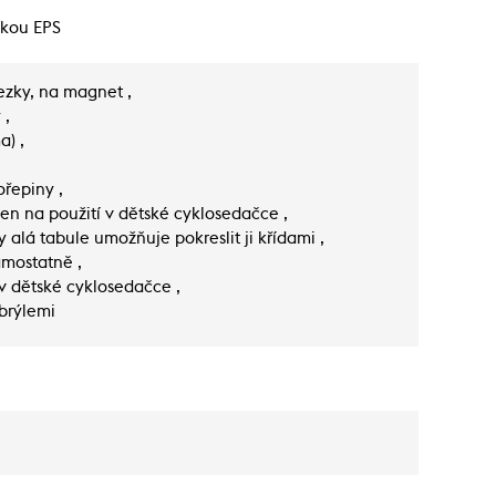
lkou EPS
řezky, na magnet ,
 ,
a) ,
řepiny ,
en na použití v dětské cyklosedačce ,
y alá tabule umožňuje pokreslit ji křídami ,
amostatně ,
v dětské cyklosedačce ,
brýlemi