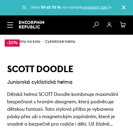
Slevy
50 až 70 %
na vybrané
produkty zde
.🥳
…
Helmy na kolo
Cyklistické helmy
-30%
SCOTT DOODLE
Juniorská cyklistická helma
Dětská helma SCOTT Doodle kombinuje maximální
bezpečnost s hravým designem, který podněcuje
dětskou fantazii. Tato stylová přilba je vybavena
pásky přes uši s magnetickým zapínáním, které je
snadné a bezpečné pro rodiče i děti. Už žádné…