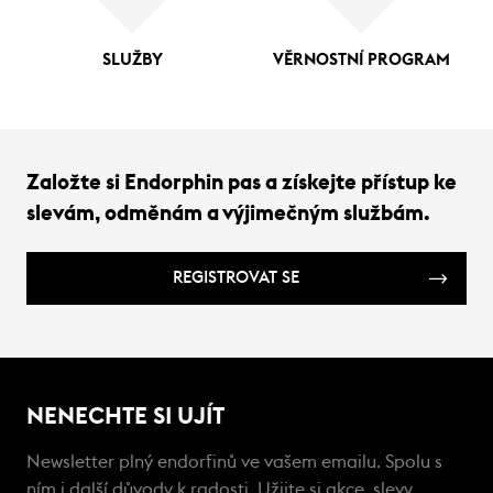
SLUŽBY
VĚRNOSTNÍ PROGRAM
Založte si Endorphin pas a získejte přístup ke
slevám, odměnám a výjimečným službám.
REGISTROVAT SE
NENECHTE SI UJÍT
Newsletter plný endorfinů ve vašem emailu. Spolu s
ním i další důvody k radosti. Užijte si akce, slevy,