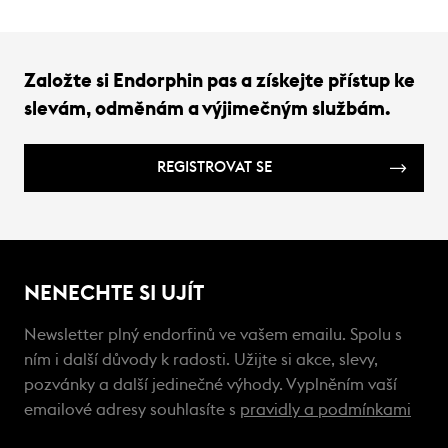
Založte si Endorphin pas a získejte přístup ke
slevám, odměnám a výjimečným službám.
REGISTROVAT SE
NENECHTE SI UJÍT
Newsletter plný endorfinů ve vašem emailu. Spolu s
ním i další důvody k radosti. Užijte si akce, slevy,
pozvánky a další jedinečné výhody. Vyplněním vaší
emailové adresy souhlasíte s
pravidly a podmínkami