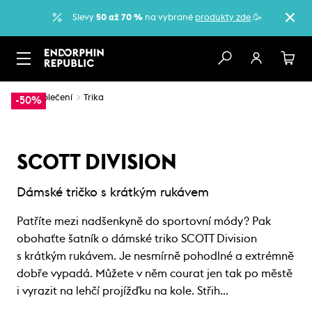
Slevy
50 až 70 %
na vybrané
produkty zde
.🥳
…
Oblečení
Trika
-50%
SCOTT DIVISION
Dámské tričko s krátkým rukávem
Patříte mezi nadšenkyně do sportovní módy? Pak
obohaťte šatník o dámské triko SCOTT Division
s krátkým rukávem. Je nesmírně pohodlné a extrémně
dobře vypadá. Můžete v něm courat jen tak po městě
i vyrazit na lehčí projížďku na kole. Střih…