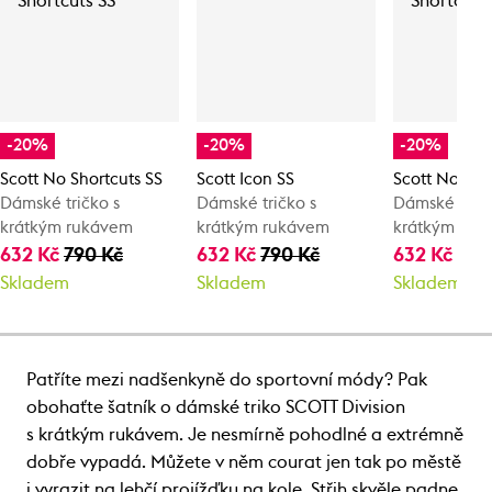
-20%
-20%
-20%
Scott No Shortcuts SS
Scott Icon SS
Scott No Sho
Dámské tričko s
Dámské tričko s
Dámské tričk
krátkým rukávem
krátkým rukávem
krátkým ruk
632 Kč
790 Kč
632 Kč
790 Kč
632 Kč
790
Skladem
Skladem
Skladem
Patříte mezi nadšenkyně do sportovní módy? Pak
obohaťte šatník o dámské triko SCOTT Division
s krátkým rukávem. Je nesmírně pohodlné a extrémně
dobře vypadá. Můžete v něm courat jen tak po městě
i vyrazit na lehčí projížďku na kole. Střih skvěle padne.