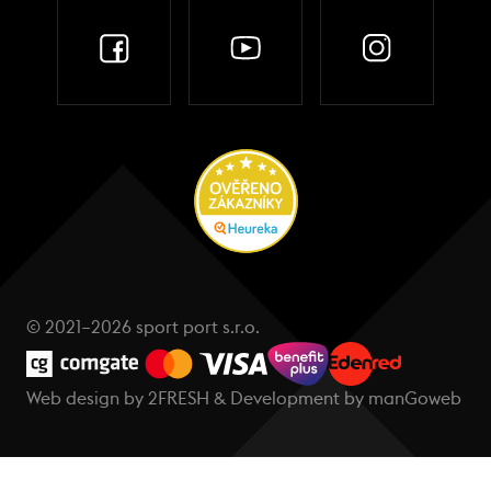
© 2021–2026 sport port s.r.o.
Web design by
2FRESH
& Development by
manGoweb