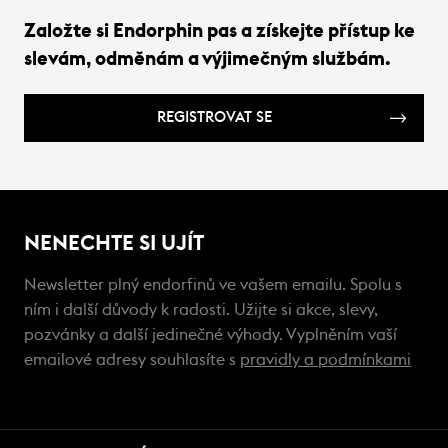
Založte si Endorphin pas a získejte přístup ke
slevám, odměnám a výjimečným službám.
REGISTROVAT SE
NENECHTE SI UJÍT
Newsletter plný endorfinů ve vašem emailu. Spolu s
ním i další důvody k radosti. Užijte si akce, slevy,
pozvánky a další jedinečné výhody. Vyplněním vaší
emailové adresy souhlasíte s
pravidly a podmínkami