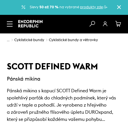
Slevy
50 až 70 %
na vybrané
produkty zde
.🥳
…
Cyklistické bundy
Cyklistické bundy a větrovky
SCOTT DEFINED WARM
Pánská mikina
Pánská mikina s kapucí SCOTT Defined Warm je
spolehlivý parťák do chladných podmínek, který vás
udrží v teple a pohodlí. Je vyrobena z hřejivého
a zároveň pružného flísového úpletu DUROxpand,
který se přizpůsobí každému vašemu pohybu…