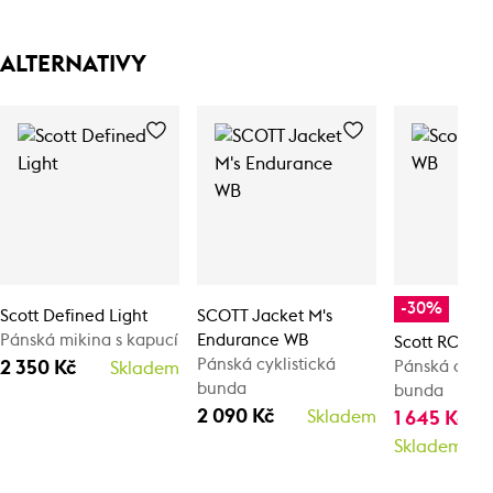
ALTERNATIVY
-30%
Scott Defined Light
SCOTT Jacket M's
Pánská mikina s kapucí
Endurance WB
Scott RC Te
Pánská cyklistická
2 350 Kč
Pánská cykli
Skladem
bunda
bunda
2 090 Kč
Skladem
1 645 Kč
2 
Skladem