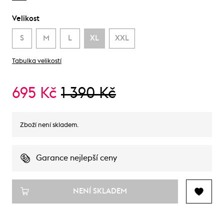
Velikost
S
M
L
XL
XXL
Tabulka velikostí
695 Kč
1 390 Kč
Zboží není skladem.
Garance nejlepší ceny
NENÍ SKLADEM