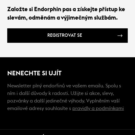
Založte si Endorphin pas a získejte přístup ke
slevám, odměnám a výjimečným službám.
REGISTROVAT SE
NENECHTE SI UJÍT
Newsletter plný endorfinů ve vašem emailu. Spolu s
ním i další důvody k radosti. Užijte si akce, slevy,
pozvánky a další jedinečné výhody. Vyplněním vaší
emailové adresy souhlasíte s
pravidly a podmínkami