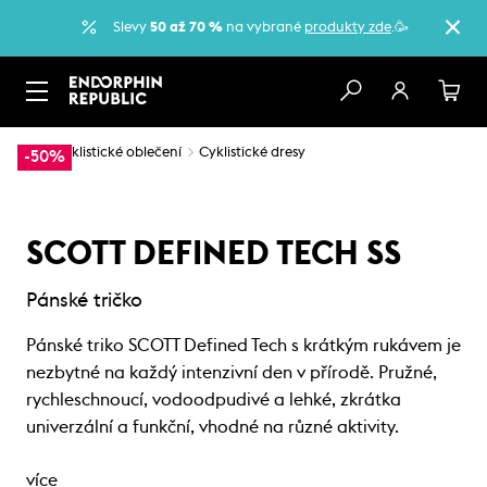
Slevy
50 až 70 %
na vybrané
produkty zde
.🥳
…
Cyklistické oblečení
Cyklistické dresy
-50%
SCOTT DEFINED TECH SS
Pánské tričko
Pánské triko SCOTT Defined Tech s krátkým rukávem je
nezbytné na každý intenzivní den v přírodě. Pružné,
rychleschnoucí, vodoodpudivé a lehké, zkrátka
univerzální a funkční, vhodné na různé aktivity.
více