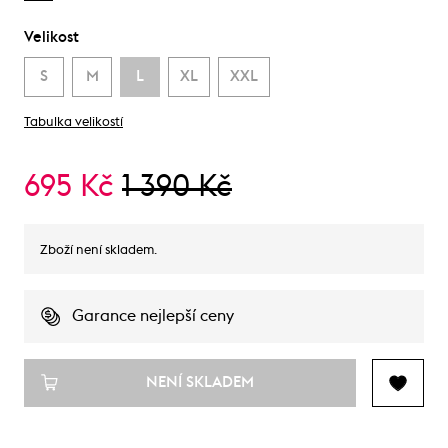
Velikost
S
M
L
XL
XXL
Tabulka velikostí
695 Kč
1 390 Kč
Zboží není skladem.
Garance nejlepší ceny
NENÍ SKLADEM