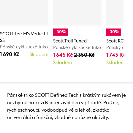
-30%
-30%
SCOTT Tee M's Vertic LT
SS
Scott Trail Tuned
Scott RC Pr
Pánské cyklistické triko
Pánské cyklistické triko
Pánský cyklis
1 690 Kč
Skladem
1 645 Kč
2 350 Kč
1 743 Kč
2 
Skladem
Skladem
Pánské triko SCOTT Defined Tech s krátkým rukávem je
nezbytné na každý intenzivní den v přírodě. Pružné,
rychleschnoucí, vodoodpudivé a lehké, zkrátka
univerzální a funkční, vhodné na různé aktivity.