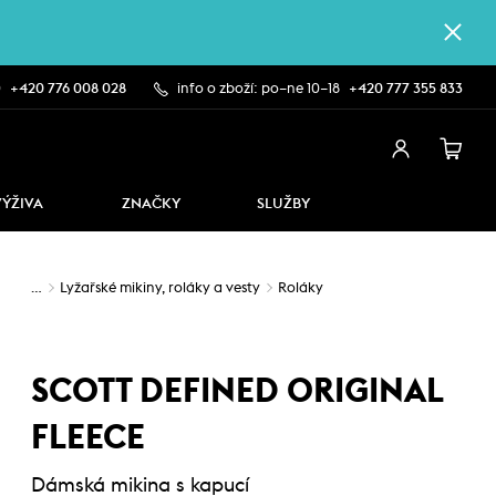
0
+420 776 008 028
info o zboží: po–ne 10–18
+420 777 355 833
VÝŽIVA
ZNAČKY
SLUŽBY
…
Lyžařské mikiny, roláky a vesty
Roláky
SCOTT DEFINED ORIGINAL
FLEECE
Dámská mikina s kapucí