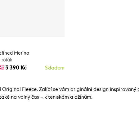
efined Merino
 rolák
Kč
3 390 Kč
Skladem
riginal Fleece. Zalíbí se vám originální design inspirovaný 
í také na volný čas – k teniskám a džínům.