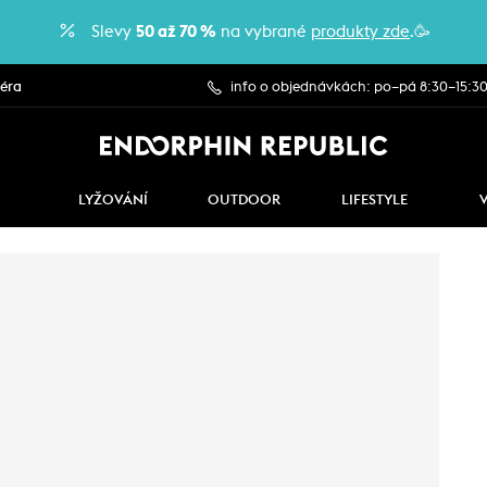
Slevy
50 až 70 %
na vybrané
produkty zde
.🥳
iéra
info o objednávkách: po–pá 8:30–15:3
LYŽOVÁNÍ
OUTDOOR
LIFESTYLE