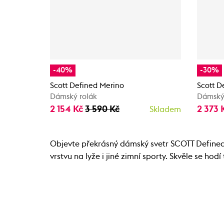
-40%
-30%
Scott Defined Merino
Scott D
Dámský rolák
Dámský
2 154 Kč
3 590 Kč
2 373 
Skladem
Objevte překrásný dámský svetr SCOTT Defined O
vrstvu na lyže i jiné zimní sporty. Skvěle se hod