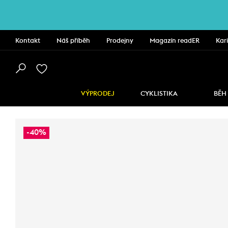
Kontakt
Náš příběh
Prodejny
Magazín readER
Kar
VÝPRODEJ
CYKLISTIKA
BĚH
-40%