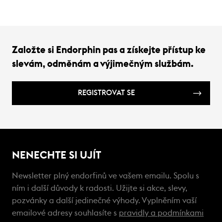
Založte si Endorphin pas a získejte přístup ke
slevám, odměnám a výjimečným službám.
REGISTROVAT SE
NENECHTE SI UJÍT
Newsletter plný endorfinů ve vašem emailu. Spolu s
ním i další důvody k radosti. Užijte si akce, slevy,
pozvánky a další jedinečné výhody. Vyplněním vaší
emailové adresy souhlasíte s
pravidly a podmínkami