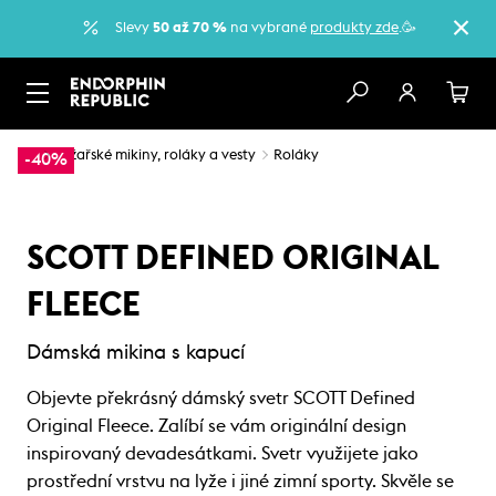
Slevy
50 až 70 %
na vybrané
produkty zde
.🥳
…
Lyžařské mikiny, roláky a vesty
Roláky
-40%
SCOTT DEFINED ORIGINAL
FLEECE
Dámská mikina s kapucí
Objevte překrásný dámský svetr SCOTT Defined
Original Fleece. Zalíbí se vám originální design
inspirovaný devadesátkami. Svetr využijete jako
prostřední vrstvu na lyže i jiné zimní sporty. Skvěle se