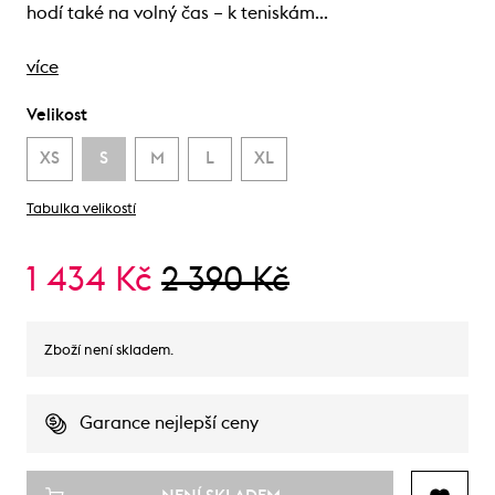
hodí také na volný čas – k teniskám…
více
Velikost
XS
S
M
L
XL
Tabulka velikostí
1 434 Kč
2 390 Kč
Zboží není skladem.
Garance nejlepší ceny