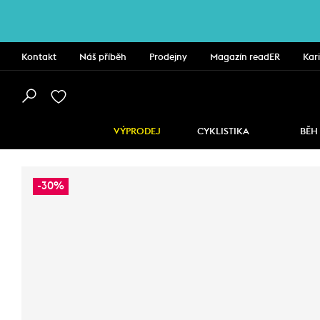
Kontakt
Náš příběh
Prodejny
Magazín readER
Kar
VÝPRODEJ
CYKLISTIKA
BĚH
-30%