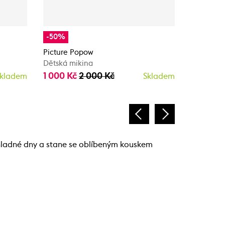
-50%
-50%
Picture Popow
Picture To
Dětská mikina
Dětská m
1 000 Kč
2 000 Kč
1 000 K
kladem
Skladem
chladné dny a stane se oblíbeným kouskem