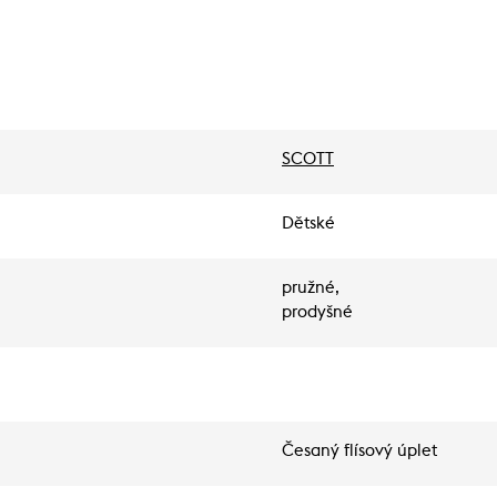
SCOTT
Dětské
pružné,
prodyšné
Česaný flísový úplet