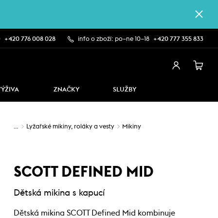
0
+420 776 008 028
info o zboží: po–ne 10–18
+420 777 355 833
VÝŽIVA
ZNAČKY
SLUŽBY
…
Lyžařské mikiny, roláky a vesty
Mikiny
SCOTT DEFINED MID
Dětská mikina s kapucí
Dětská mikina SCOTT Defined Mid kombinuje