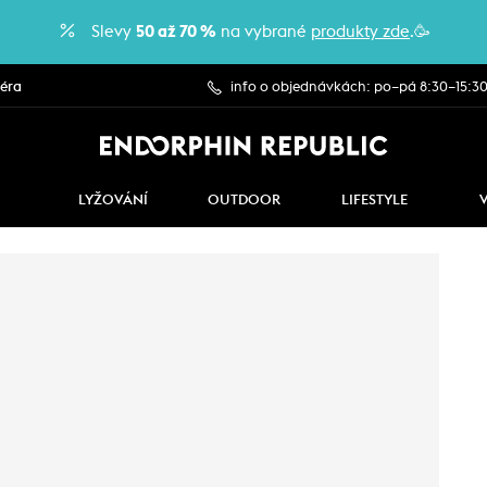
Slevy
50 až 70 %
na vybrané
produkty zde
.🥳
iéra
info o objednávkách: po–pá 8:30–15:3
LYŽOVÁNÍ
OUTDOOR
LIFESTYLE