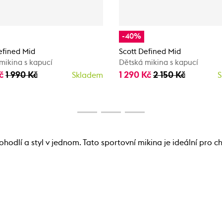
-40%
efined Mid
Scott Defined Mid
mikina s kapucí
Dětská mikina s kapucí
Kč
1 990 Kč
1 290 Kč
2 150 Kč
Skladem
S
odlí a styl v jednom. Tato sportovní mikina je ideální pro 