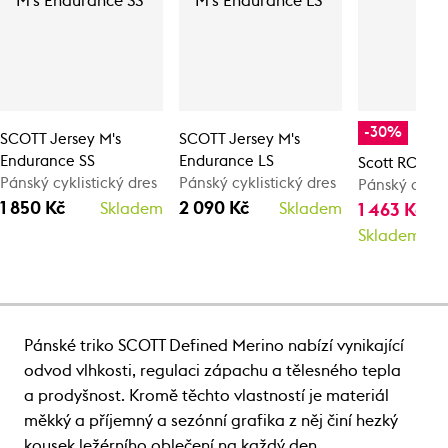
-30%
SCOTT Jersey M's
SCOTT Jersey M's
Endurance SS
Endurance LS
Scott RC Te
Pánský cyklistický dres
Pánský cyklistický dres
Pánský cyklis
1 850 Kč
2 090 Kč
Skladem
Skladem
1 463 Kč
2 
Skladem
Pánské triko SCOTT Defined Merino nabízí vynikající
odvod vlhkosti, regulaci zápachu a tělesného tepla
a prodyšnost. Kromě těchto vlastností je materiál
měkký a příjemný a sezónní grafika z něj činí hezký
kousek ležérního oblečení na každý den.