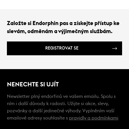
Založte si Endorphin pas a získejte přístup ke
slevám, odměnám a výjimečným službám.
REGISTROVAT SE
NENECHTE SI UJÍT
Newsletter plný endorfinů ve vašem emailu. Spolu s
ním i další důvody k radosti. Užijte si akce, slevy,
pozvánky a další jedinečné výhody. Vyplněním vaší
emailové adresy souhlasíte s
pravidly a podmínkami