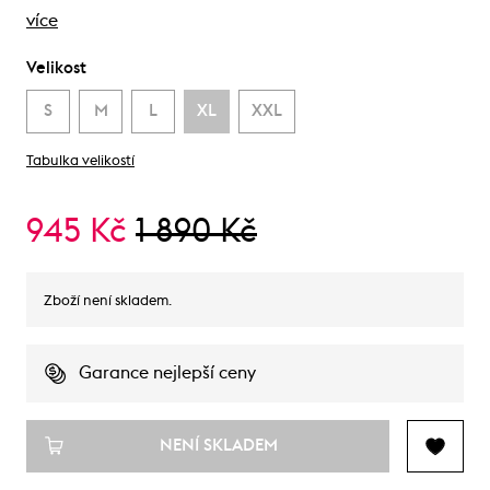
více
Velikost
S
M
L
XL
XXL
Tabulka velikostí
945 Kč
1 890 Kč
Zboží není skladem.
Garance nejlepší ceny
NENÍ SKLADEM