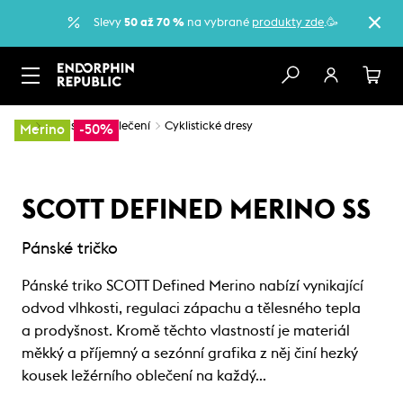
Slevy
50 až 70 %
na vybrané
produkty zde
.🥳
…
Cyklistické oblečení
Cyklistické dresy
Merino
-50%
SCOTT DEFINED MERINO SS
Pánské tričko
Pánské triko SCOTT Defined Merino nabízí vynikající
odvod vlhkosti, regulaci zápachu a tělesného tepla
a prodyšnost. Kromě těchto vlastností je materiál
měkký a příjemný a sezónní grafika z něj činí hezký
kousek ležérního oblečení na každý…