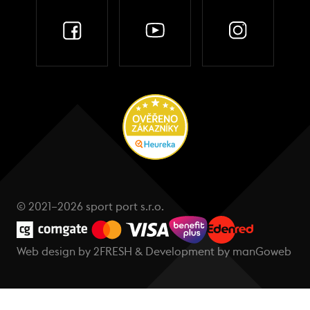
© 2021–2026 sport port s.r.o.
Web design by
2FRESH
& Development by
manGoweb