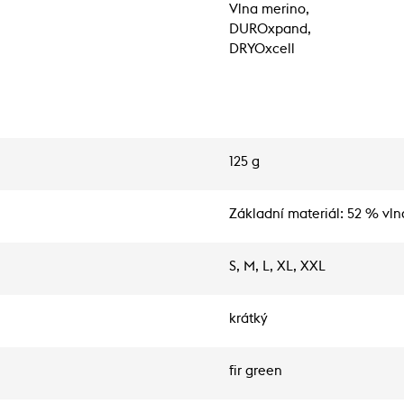
Vlna merino,
DUROxpand,
DRYOxcell
125 g
Základní materiál: 52 % vln
S, M, L, XL, XXL
krátký
fir green