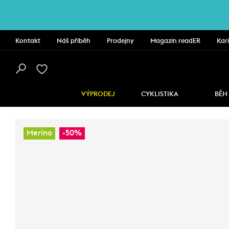
Kontakt
Náš příběh
Prodejny
Magazín readER
Kar
VÝPRODEJ
CYKLISTIKA
BĚH
Merino
-50%