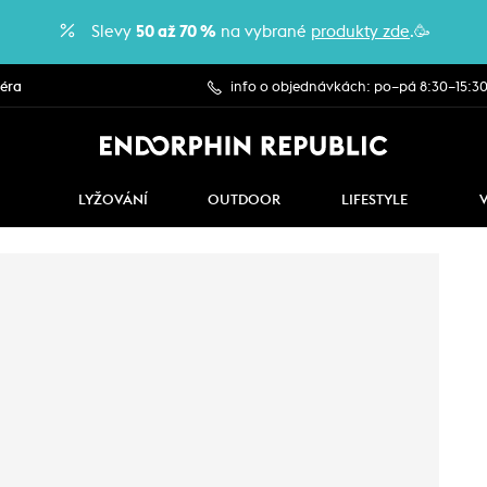
Slevy
50 až 70 %
na vybrané
produkty zde
.🥳
iéra
info o objednávkách: po–pá 8:30–15:3
LYŽOVÁNÍ
OUTDOOR
LIFESTYLE