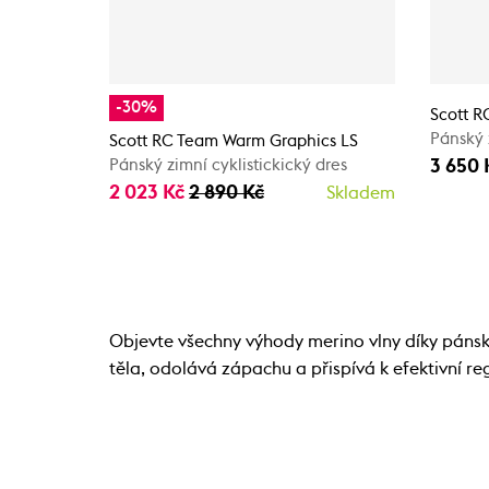
-30%
Scott R
Pánský 
Scott RC Team Warm Graphics LS
3 650 
Pánský zimní cyklistickický dres
2 023 Kč
2 890 Kč
Skladem
Objevte všechny výhody merino vlny díky pánsk
těla, odolává zápachu a přispívá k efektivní reg