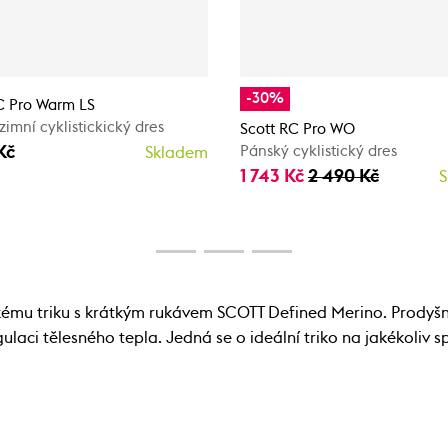
-30%
C Pro Warm LS
zimní cyklistickický dres
Scott RC Pro WO
Kč
Pánský cyklistický dres
Skladem
1 743 Kč
2 490 Kč
S
ému triku s krátkým rukávem SCOTT Defined Merino. Prodyšný
ulaci tělesného tepla. Jedná se o ideální triko na jakékoliv sp