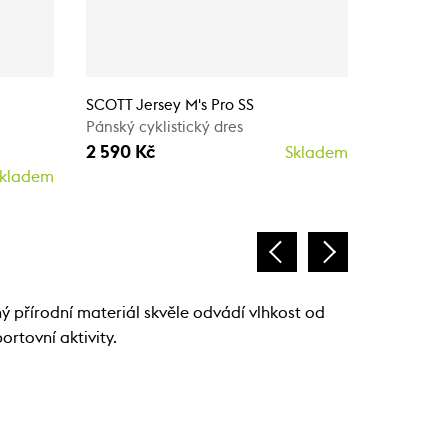
SCOTT Jersey M's Pro SS
SCOTT Jer
Pánský cyklistický dres
Pánský cy
2 590 Kč
2 590 K
Skladem
kladem
 přírodní materiál skvěle odvádí vlhkost od
ortovní aktivity.