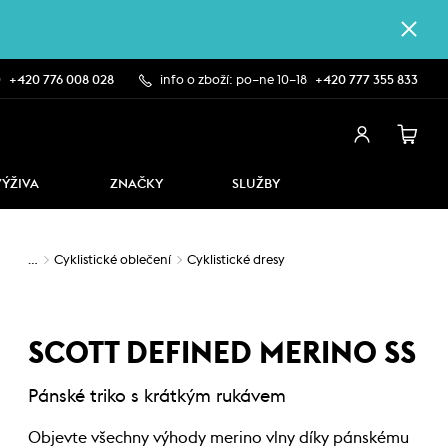
0
+420 776 008 028
info o zboží: po–ne 10–18
+420 777 355 833
VÝŽIVA
ZNAČKY
SLUŽBY
…
Cyklistické oblečení
Cyklistické dresy
SCOTT DEFINED MERINO SS
Pánské triko s krátkým rukávem
Objevte všechny výhody merino vlny díky pánskému