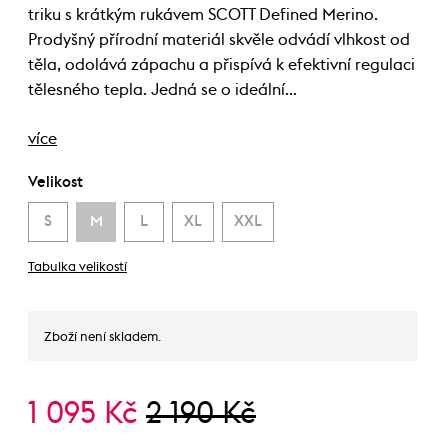
triku s krátkým rukávem SCOTT Defined Merino.
Prodyšný přírodní materiál skvěle odvádí vlhkost od
těla, odolává zápachu a přispívá k efektivní regulaci
tělesného tepla. Jedná se o ideální…
více
Velikost
S
M
L
XL
XXL
Tabulka velikostí
Zboží není skladem.
1 095 Kč
2 190 Kč