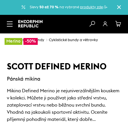
Slevy
50 až 70 %
na vybrané
produkty zde
.🥳
…
Cyklistické bundy
Cyklistické bundy a větrovky
Merino
-50%
SCOTT DEFINED MERINO
Pánská mikina
Mikina Defined Merino je nejuniverzálnějším kouskem
v kolekci. Můžete ji používat jako střední vrstvu,
zateplovací vrstvu nebo běžnou svrchní bundu.
Vhodná na jakoukoli sportovní aktivitu. Oceníte
příjemný pohodlný materiál, který dobře…