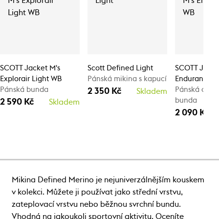
SCOTT Jacket M's
Scott Defined Light
SCOTT Jacke
Explorair Light WB
Pánská mikina s kapucí
Endurance 
Pánská bunda
Pánská cykli
2 350 Kč
Skladem
bunda
2 590 Kč
Skladem
2 090 Kč
Mikina Defined Merino je nejuniverzálnějším kouskem
v kolekci. Můžete ji používat jako střední vrstvu,
zateplovací vrstvu nebo běžnou svrchní bundu.
Vhodná na jakoukoli sportovní aktivitu. Oceníte