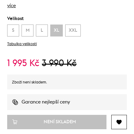
více
Velikost
S
M
L
XL
XXL
Tabulka velikostí
1 995 Kč
3 990 Kč
Zboží není skladem.
Garance nejlepší ceny
NENÍ SKLADEM