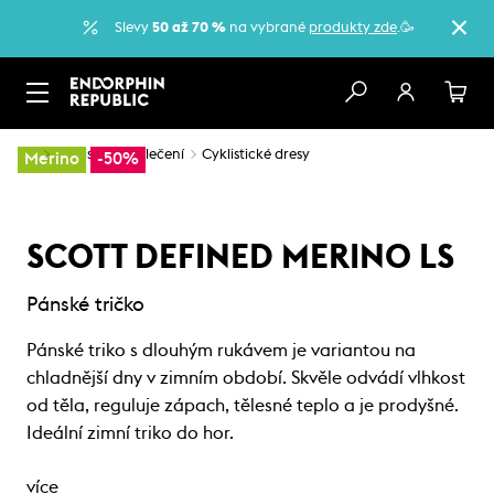
Slevy
50 až 70 %
na vybrané
produkty zde
.🥳
…
Cyklistické oblečení
Cyklistické dresy
Merino
-50%
SCOTT DEFINED MERINO LS
Pánské tričko
Pánské triko s dlouhým rukávem je variantou na
chladnější dny v zimním období. Skvěle odvádí vlhkost
od těla, reguluje zápach, tělesné teplo a je prodyšné.
Ideální zimní triko do hor.
více