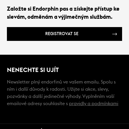
Založte si Endorphin pas a získejte přístup ke
slevám, odměnám a výjimečným službám.
REGISTROVAT SE
NENECHTE SI UJÍT
Newsletter plný endorfinů ve vašem emailu. Spolu s
ním i další důvody k radosti. Užijte si akce, slevy,
pozvánky a další jedinečné výhody. Vyplněním vaší
emailové adresy souhlasíte s
pravidly a podmínkami