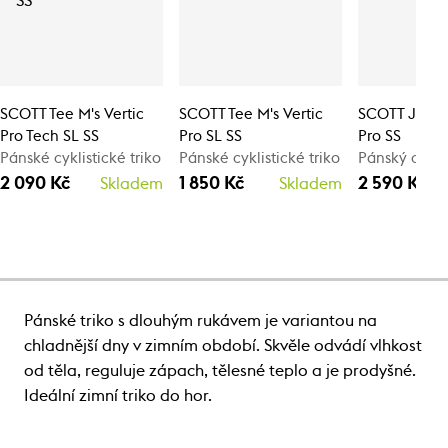
SCOTT Tee M's Vertic
SCOTT Tee M's Vertic
SCOTT Jerse
Pro Tech SL SS
Pro SL SS
Pro SS
Pánské cyklistické triko
Pánské cyklistické triko
Pánský cyklis
2 090 Kč
1 850 Kč
2 590 Kč
Skladem
Skladem
Pánské triko s dlouhým rukávem je variantou na
chladnější dny v zimním období. Skvěle odvádí vlhkost
od těla, reguluje zápach, tělesné teplo a je prodyšné.
Ideální zimní triko do hor.