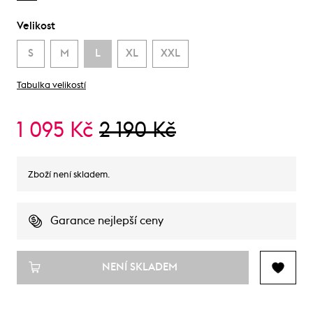
Velikost
S
M
L
XL
XXL
Tabulka velikostí
1 095 Kč
2 190 Kč
Zboží není skladem.
Garance nejlepší ceny
NENÍ SKLADEM