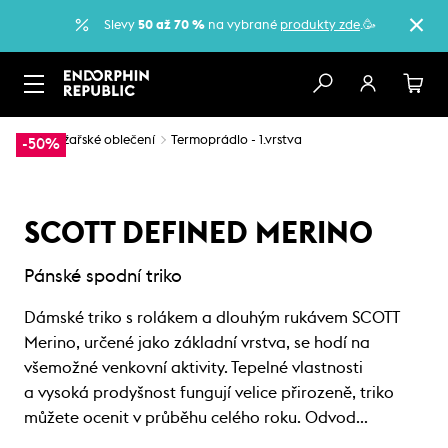
Slevy
50 až 70 %
na vybrané
produkty zde
.🥳
…
Lyžařské oblečení
Termoprádlo - 1.vrstva
-50%
SCOTT DEFINED MERINO
Pánské spodní triko
Dámské triko s rolákem a dlouhým rukávem SCOTT
Merino, určené jako základní vrstva, se hodí na
všemožné venkovní aktivity. Tepelné vlastnosti
a vysoká prodyšnost fungují velice přirozeně, triko
můžete ocenit v průběhu celého roku. Odvod…