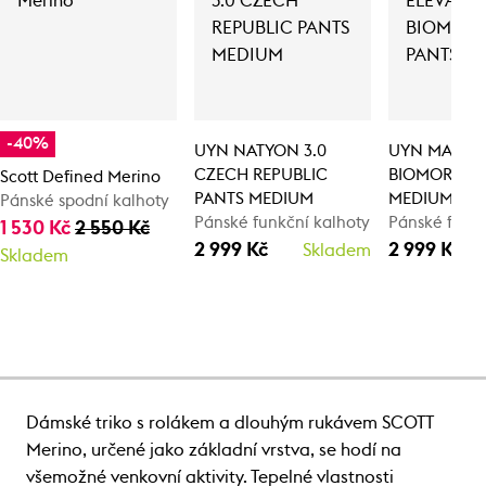
-40%
UYN NATYON 3.0
UYN MAN E
CZECH REPUBLIC
BIOMORPH 
Scott Defined Merino
PANTS MEDIUM
MEDIUM
Pánské spodní kalhoty
Pánské funkční kalhoty
Pánské funkč
1 530 Kč
2 550 Kč
2 999 Kč
2 999 Kč
Skladem
Skladem
Dámské triko s rolákem a dlouhým rukávem SCOTT
Merino, určené jako základní vrstva, se hodí na
všemožné venkovní aktivity. Tepelné vlastnosti