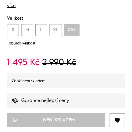
více
Velikost
S
M
L
XL
XXL
Tabulka velikostí
1 495 Kč
2 990 Kč
Zboží není skladem.
Garance nejlepší ceny
NENÍ SKLADEM