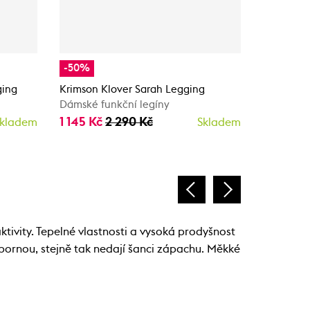
-50%
-50%
ging
Krimson Klover Sarah Legging
Krimson K
Dámské funkční legíny
Dámské s
1 145 Kč
2 290 Kč
1 145 Kč
kladem
Skladem
ivity. Tepelné vlastnosti a vysoká prodyšnost
ýbornou, stejně tak nedají šanci zápachu. Měkké