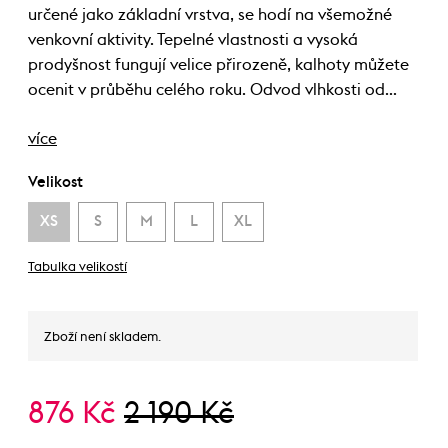
určené jako základní vrstva, se hodí na všemožné
venkovní aktivity. Tepelné vlastnosti a vysoká
prodyšnost fungují velice přirozeně, kalhoty můžete
ocenit v průběhu celého roku. Odvod vlhkosti od…
více
Velikost
XS
S
M
L
XL
Tabulka velikostí
Zboží není skladem.
876 Kč
2 190 Kč