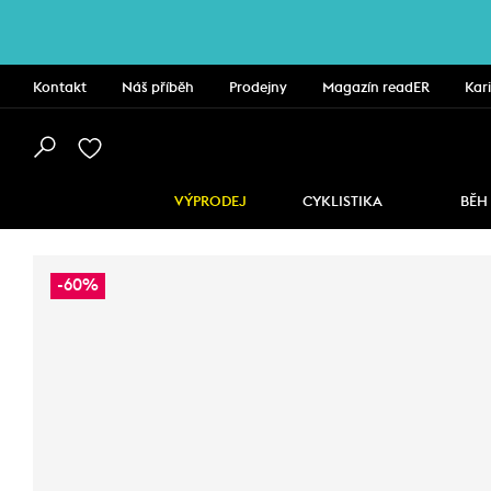
Kontakt
Náš příběh
Prodejny
Magazín readER
Kar
VÝPRODEJ
CYKLISTIKA
BĚH
-60%