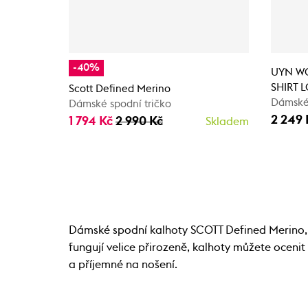
-40%
UYN W
SHIRT 
Scott Defined Merino
Dámské 
Dámské spodní tričko
2 249 
1 794 Kč
2 990 Kč
Skladem
Dámské spodní kalhoty SCOTT Defined Merino, u
fungují velice přirozeně, kalhoty můžete oceni
a příjemné na nošení.