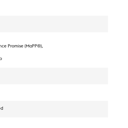
nce Promise (MaPP®),
o
ed