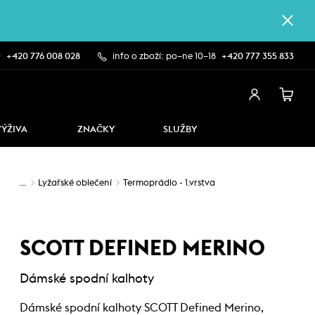
0
+420 776 008 028
info o zboží: po–ne 10–18
+420 777 355 833
VÝŽIVA
ZNAČKY
SLUŽBY
…
Lyžařské oblečení
Termoprádlo - 1.vrstva
SCOTT DEFINED MERINO
Dámské spodní kalhoty
Dámské spodní kalhoty SCOTT Defined Merino,