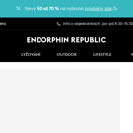
Slevy
50 až 70 %
na vybrané
produkty zde
.🥳
iéra
info o objednávkách: po–pá 8:30–15:3
LYŽOVÁNÍ
OUTDOOR
LIFESTYLE