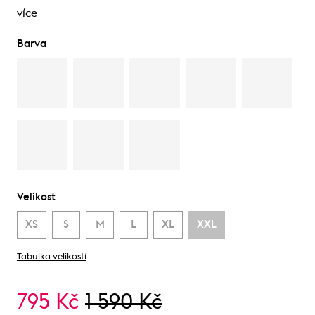
více
Barva
Velikost
XS
S
M
L
XL
XXL
Tabulka velikostí
795 Kč
1 590 Kč