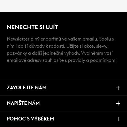
NENECHTE SI UJÍT
Newsletter plný endorfinů ve vašem emailu. Spolu s
ním i další důvody k radosti. Užijte si akce, slevy,
pozvánky a další jedinečné výhody. Vyplněním vaší
emailové adresy souhlasíte s
pravidly a podmínkami
ZAVOLEJTE NÁM
NAPIŠTE NÁM
POMOC S VÝBĚREM