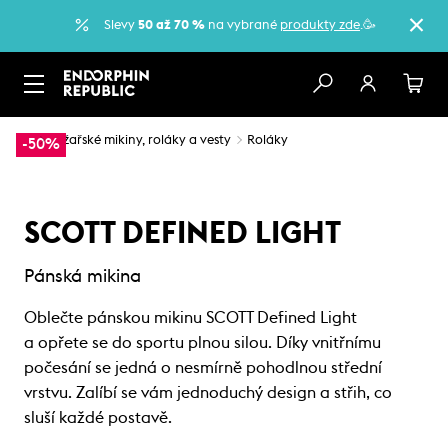
Slevy
50 až 70 %
na vybrané
produkty zde
.🥳
…
Lyžařské mikiny, roláky a vesty
Roláky
-50%
SCOTT DEFINED LIGHT
Pánská mikina
Oblečte pánskou mikinu SCOTT Defined Light
a opřete se do sportu plnou silou. Díky vnitřnímu
počesání se jedná o nesmírně pohodlnou střední
vrstvu. Zalíbí se vám jednoduchý design a střih, co
sluší každé postavě.