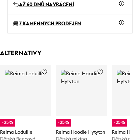
AŽ 60 DNŮ NA VRÁCENÍ
7 KAMENNÝCH PRODEJEN
ALTERNATIVY
-25%
-25%
-25%
Reima Laduille
Reima Hoodie Hytyton
Reima Hoodi
Dětská fleecová
Dětská mikina
Dětská miki