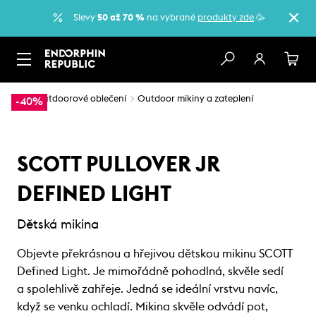
Slevy
50 až 70 %
na vybrané
produkty zde
.🥳
…
Outdoorové oblečení
Outdoor mikiny a zateplení
-40%
SCOTT PULLOVER JR
DEFINED LIGHT
Dětská mikina
Objevte překrásnou a hřejivou dětskou mikinu SCOTT
Defined Light. Je mimořádně pohodlná, skvěle sedí
a spolehlivě zahřeje. Jedná se ideální vrstvu navíc,
když se venku ochladí. Mikina skvěle odvádí pot,