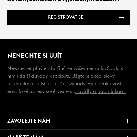
REGISTROVAT SE
NENECHTE SI UJÍT
Newsletter plný endorfinů ve vašem emailu. Spolu s
ním i další důvody k radosti. Užijte si akce, slevy,
pozvánky a další jedinečné výhody. Vyplněním vaší
emailové adresy souhlasíte s
pravidly a podmínkami
ZAVOLEJTE NÁM