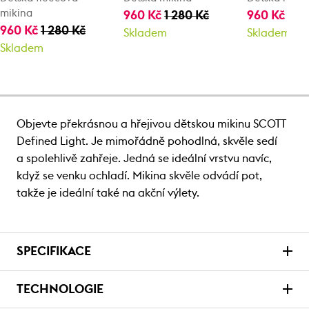
mikina
960 Kč
1 280 Kč
960 Kč
1 2
960 Kč
1 280 Kč
Skladem
Skladem
Skladem
Objevte překrásnou a hřejivou dětskou mikinu SCOTT
Defined Light. Je mimořádně pohodlná, skvěle sedí
a spolehlivě zahřeje. Jedná se ideální vrstvu navíc,
když se venku ochladí. Mikina skvěle odvádí pot,
takže je ideální také na akční výlety.
SPECIFIKACE
TECHNOLOGIE